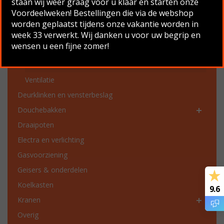
staan wij weer graag voor u klaar en starten onze
Productcategorieën
Voordeelweken! Bestellingen die via de webshop
Chassis onderdelen
worden geplaatst tijdens onze vakantie worden in
week 33 verwerkt. Wij danken u voor uw begrip en
Dakgoten en dakgoot onderdelen
wensen u een fijne zomer!
Dakluiken en ventilatie
Dakluik met hor
Ventilatie
Deurklinken en vensterbeslag
Douchebakken
Draaipoten
Electra en verlichting
Gasvoorziening
Geisers & onderdelen
Koelkasten
9.6
Kranen
Overig