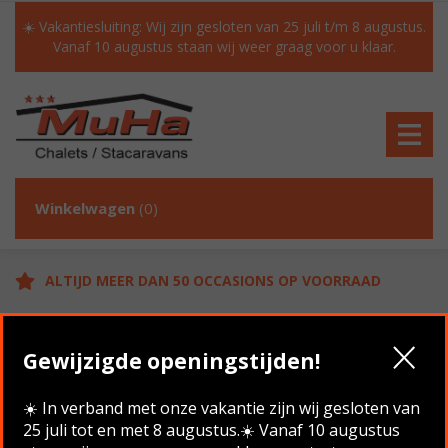
☀️ Vakantiesluiting: Wij zijn gesloten van 25 juli t/m 8 augustus.
Vanaf 10 augustus staan wij weer graag voor u klaar.
Winkelwagen
(0)
ALTIJD MEER DAN 50 OCCASIONS OP VOORRAAD
GRATIS TRANSPORT IN NL BIJ AANKOOP
Gewijzigde openingstijden!
KLANTEN BEOORDELEN ONS MET EEN 9.6/10
☀️ In verband met onze vakantie zijn wij gesloten van
25 juli tot en met 8 augustus.☀️ Vanaf 10 augustus