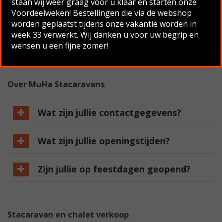
staan wij weer graag voor u klaar en starten onze
Voordeelweken! Bestellingen die via de webshop
Home
/
Veelgestelde vragen
worden geplaatst tijdens onze vakantie worden in
Heeft u vragen over het kopen of verkopen van een stacaravan
week 33 verwerkt. Wij danken u voor uw begrip en
of chalet bij MuHa? Bekijk hieronder onze veelgestelde vragen
wensen u een fijne zomer!
of neem
contact
op met een van onze medewerkers.
Over MuHa Stacaravans
Wat zijn jullie contactgegevens?
Wat zijn jullie openingstijden?
Zijn jullie op feestdagen geopend?
Stacaravan en chalet verkoop