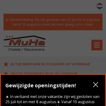
☀️ Vakantiesluiting: Wij zijn gesloten van 25 juli t/m 8 augustus.
Vanaf 10 augustus staan wij weer graag voor u klaar.
ALTIJD MEER DAN 50 OCCASIONS OP VOORRAAD
GRATIS TRANSPORT IN NL BIJ AANKOOP
KLANTEN BEOORDELEN ONS MET EEN 9.6/10
Gewijzigde openingstijden!
Veelgestelde vragen
☀️ In verband met onze vakantie zijn wij gesloten van
25 juli tot en met 8 augustus.☀️ Vanaf 10 augustus