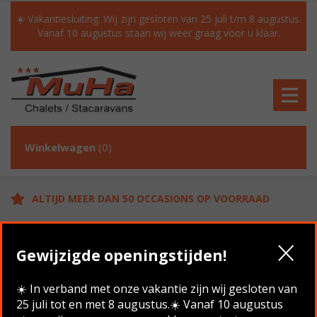
☀️ Vakantiesluiting: Wij zijn gesloten van 25 juli t/m 8 augustus.
Vanaf 10 augustus staan wij weer graag voor u klaar.
Winkelwagen
(0)
ALTIJD MEER DAN 50 OCCASIONS OP VOORRAAD
GRATIS TRANSPORT IN NL BIJ AANKOOP
Gewijzigde openingstijden!
KLANTEN BEOORDELEN ONS MET EEN 9.6/10
☀️ In verband met onze vakantie zijn wij gesloten van
25 juli tot en met 8 augustus.☀️ Vanaf 10 augustus