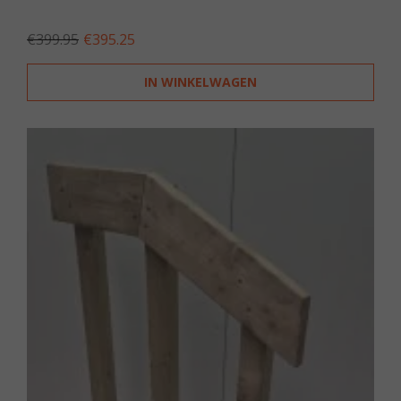
OORSPRONKELIJKE
HUIDIGE
€
399.95
€
395.25
PRIJS
PRIJS
WAS:
IS:
IN WINKELWAGEN
€399.95.
€395.25.