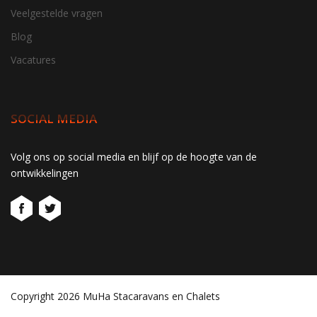
Veelgestelde vragen
Blog
Vacatures
SOCIAL MEDIA
gtag('consent', 'update', function() { window.dataLayer =
Volg ons op social media en blijf op de hoogte van de
window.dataLayer || []; window.dataLayer.push({ 'event':
ontwikkelingen
'consent_update' }); });
Copyright 2026 MuHa Stacaravans en Chalets