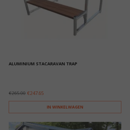
ALUMINIUM STACARAVAN TRAP
OORSPRONKELIJKE
HUIDIGE
€
265.00
€
247.65
PRIJS
PRIJS
WAS:
IS:
IN WINKELWAGEN
€265.00.
€247.65.