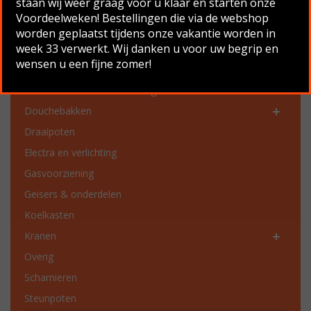
staan wij weer graag voor u klaar en starten onze
Productcategorieën
Voordeelweken! Bestellingen die via de webshop
Chassis onderdelen
worden geplaatst tijdens onze vakantie worden in
week 33 verwerkt. Wij danken u voor uw begrip en
Dakgoten en dakgoot onderdelen
wensen u een fijne zomer!
Dakluiken en ventilatie
Deurklinken en vensterbeslag
Douchebakken
Draaipoten
Electra en verlichting
Gasvoorziening
Geisers & onderdelen
Koelkasten
Kranen
Overig
Scharnieren
Steunpoten