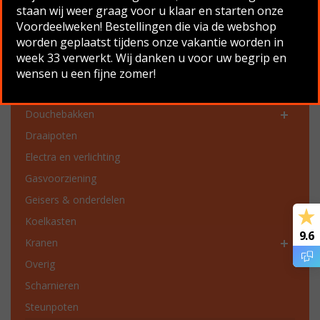
Productcategorieën
staan wij weer graag voor u klaar en starten onze
Voordeelweken! Bestellingen die via de webshop
Chassis onderdelen
worden geplaatst tijdens onze vakantie worden in
Dakgoten en dakgoot onderdelen
week 33 verwerkt. Wij danken u voor uw begrip en
Dakluiken en ventilatie
wensen u een fijne zomer!
Deurklinken en vensterbeslag
Douchebakken
Draaipoten
Electra en verlichting
Gasvoorziening
Geisers & onderdelen
Koelkasten
9.6
Kranen
Overig
Scharnieren
Steunpoten