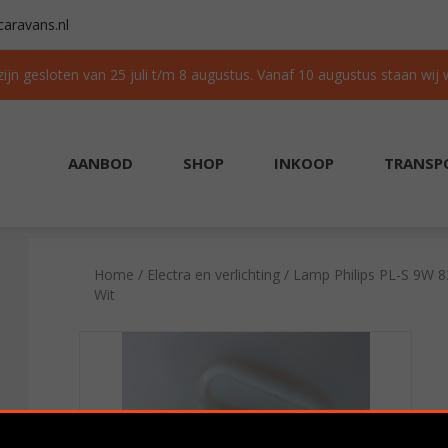
aravans.nl
 zijn gesloten van 25 juli t/m 8 augustus. Vanaf 10 augustus staan wij
AANBOD
SHOP
INKOOP
TRANSP
AAD
GRATIS TRANSPORT IN NL BIJ AANKOOP
Home
/
Electra en verlichting
/ Lamp Philips PL-S 9W 
Wit