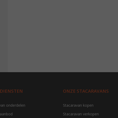
 DIENSTEN
ONZE STACARAVANS
van onderdelen
Stacaravan kopen
 aanbod
Stacaravan verkopen