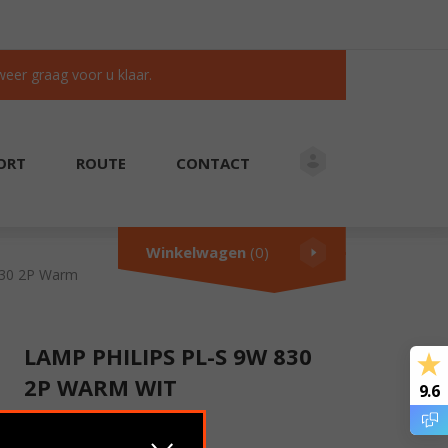
 weer graag voor u klaar.
ORT
ROUTE
CONTACT
KLANTEN BEOORDELEN ONS MET EEN 9.6/10
Winkelwagen
(0)
830 2P Warm
LAMP PHILIPS PL-S 9W 830
2P WARM WIT
9.6