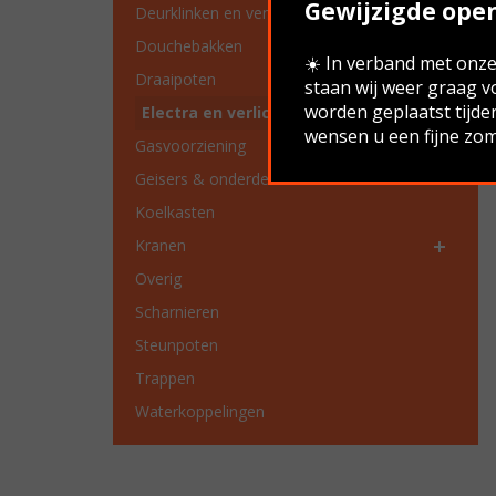
Gewijzigde open
Deurklinken en vensterbeslag
Douchebakken
☀️ In verband met onze 
Draaipoten
staan wij weer graag v
worden geplaatst tijde
Electra en verlichting
wensen u een fijne zom
Gasvoorziening
Geisers & onderdelen
Koelkasten
Kranen
Overig
Scharnieren
Steunpoten
Trappen
Waterkoppelingen