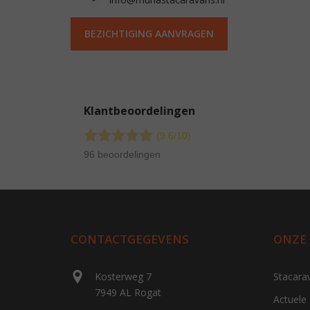
BEZICHTIGING AANVRAGEN
Klantbeoordelingen
(9.6/
10
)
96 beoordelingen
CONTACTGEGEVENS
ONZE
Kosterweg 7
Stacara
7949 AL Rogat
Actuele