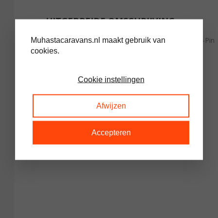
UITGEBREIDE OMSCHRIJVING
Philips PL-S 9W 830 2P (MASTER) | Warm Wit – 2-Pin
Muhastacaravans.nl maakt gebruik van
cookies.
Cookie instellingen
Afwijzen
Accepteren