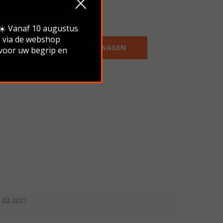
€
6.95
.☀️ Vanaf 10 augustus
e via de webshop
IN WINKELWAGEN
 voor uw begrip en
02.2021