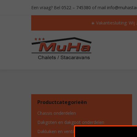
Een vraag? Bel
0522 – 745380
of mail
info@muhastac
☀️ Vakantiesluiting: Wij
ALTIJD MEER DAN 50 OCCASIONS OP VOORR
Productcategorieën
Chassis onderdelen
Dakgoten en dakgoot onderdelen
Dakluiken en ventilatie