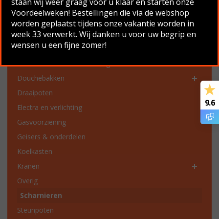
staan wij weer graag voor u klaar en starten onze
Productcategorieën
Voordeelweken! Bestellingen die via de webshop
Chassis onderdelen
worden geplaatst tijdens onze vakantie worden in
week 33 verwerkt. Wij danken u voor uw begrip en
Dakgoten en dakgoot onderdelen
wensen u een fijne zomer!
Dakluiken en ventilatie
Deurklinken en vensterbeslag
Douchebakken
Draaipoten
9.6
Electra en verlichting
Gasvoorziening
Geisers & onderdelen
Koelkasten
Kranen
Overig
Scharnieren
Steunpoten