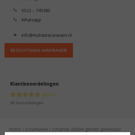
0522 – 745380
Whatsapp
info@muhastacaravans.nl
BEZICHTIGING AANVRAGEN
Klantbeoordelingen
(9.6/
10
)
96 beoordelingen
Home
/
Scharnieren
/ Scharnier dubbel geknikt geel/koper