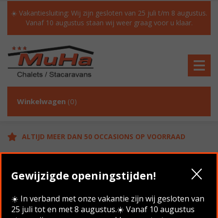
☀️ Vakantiesluiting: Wij zijn gesloten van 25 juli t/m 8 augustus.
Vanaf 10 augustus staan wij weer graag voor u klaar.
Winkelwagen
(0)
ALTIJD MEER DAN 50 OCCASIONS OP VOORRAAD
GRATIS TRANSPORT IN NL BIJ AANKOOP
Gewijzigde openingstijden!
KLANTEN BEOORDELEN ONS MET EEN 9.6/10
☀️ In verband met onze vakantie zijn wij gesloten van
25 juli tot en met 8 augustus.☀️ Vanaf 10 augustus