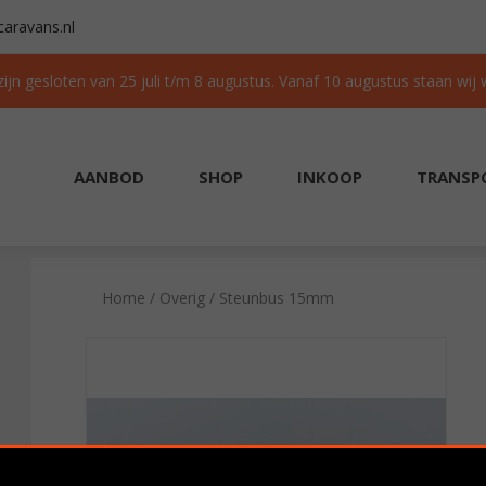
aravans.nl
 zijn gesloten van 25 juli t/m 8 augustus. Vanaf 10 augustus staan wij
AANBOD
SHOP
INKOOP
TRANSP
AAD
GRATIS TRANSPORT IN NL BIJ AANKOOP
Home
/
Overig
/ Steunbus 15mm