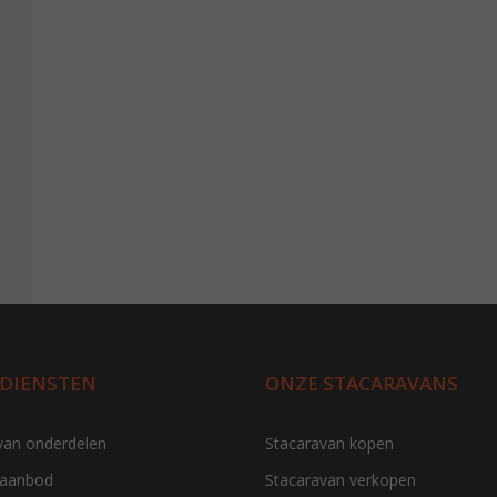
 DIENSTEN
ONZE STACARAVANS
van onderdelen
Stacaravan kopen
 aanbod
Stacaravan verkopen