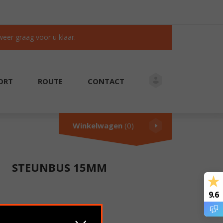
 weer graag voor u klaar.
ORT
ROUTE
CONTACT
KLANTEN BEOORDELEN ONS MET EEN 9.6/10
Winkelwagen
(0)
STEUNBUS 15MM
9.6
€
0.53