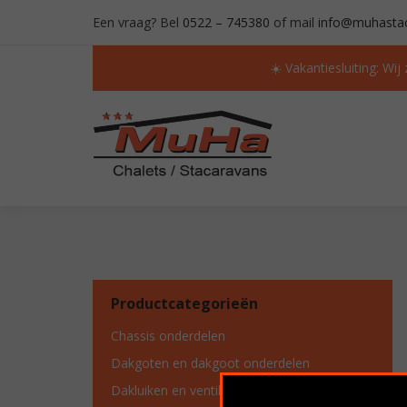
Een vraag? Bel
0522 – 745380
of mail
info@muhastac
☀️ Vakantiesluiting: Wij
ALTIJD MEER DAN 50 OCCASIONS OP VOORR
Productcategorieën
Chassis onderdelen
Dakgoten en dakgoot onderdelen
Dakluiken en ventilatie