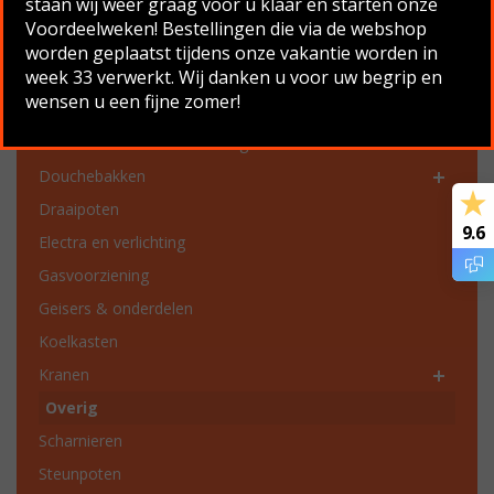
staan wij weer graag voor u klaar en starten onze
Productcategorieën
Voordeelweken! Bestellingen die via de webshop
Chassis onderdelen
worden geplaatst tijdens onze vakantie worden in
week 33 verwerkt. Wij danken u voor uw begrip en
Dakgoten en dakgoot onderdelen
wensen u een fijne zomer!
Dakluiken en ventilatie
Deurklinken en vensterbeslag
Douchebakken
Draaipoten
9.6
Electra en verlichting
Gasvoorziening
Geisers & onderdelen
Koelkasten
Kranen
Overig
Scharnieren
Steunpoten