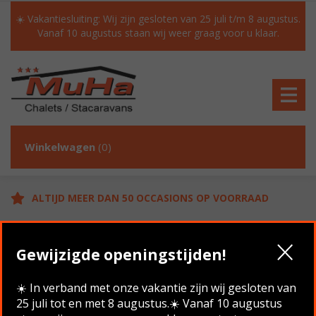
☀️ Vakantiesluiting: Wij zijn gesloten van 25 juli t/m 8 augustus.
Vanaf 10 augustus staan wij weer graag voor u klaar.
Winkelwagen
(0)
ALTIJD MEER DAN 50 OCCASIONS OP VOORRAAD
GRATIS TRANSPORT IN NL BIJ AANKOOP
Gewijzigde openingstijden!
KLANTEN BEOORDELEN ONS MET EEN 9.6/10
☀️ In verband met onze vakantie zijn wij gesloten van
25 juli tot en met 8 augustus.☀️ Vanaf 10 augustus