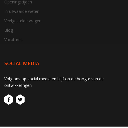
Openingstijden
Inruilwaarde weten
Veelgestelde vragen
Blog
Vacatures
SOCIAL MEDIA
gtag('consent', 'update', function() { window.dataLayer =
Volg ons op social media en blijf op de hoogte van de
window.dataLayer || []; window.dataLayer.push({ 'event':
ontwikkelingen
'consent_update' }); });