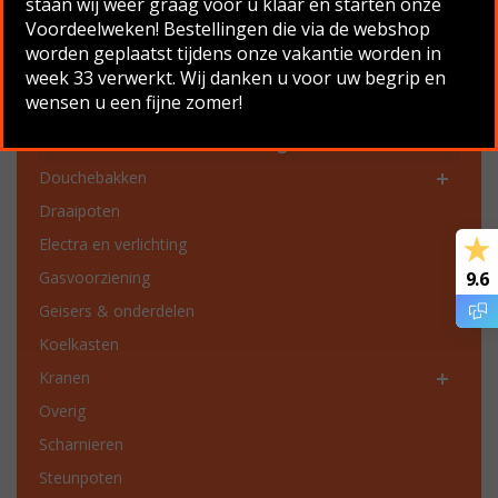
staan wij weer graag voor u klaar en starten onze
Productcategorieën
Voordeelweken! Bestellingen die via de webshop
Chassis onderdelen
worden geplaatst tijdens onze vakantie worden in
week 33 verwerkt. Wij danken u voor uw begrip en
Dakgoten en dakgoot onderdelen
wensen u een fijne zomer!
Dakluiken en ventilatie
Deurklinken en vensterbeslag
Douchebakken
Draaipoten
Electra en verlichting
Gasvoorziening
9.6
Geisers & onderdelen
Koelkasten
Kranen
Overig
Scharnieren
Steunpoten