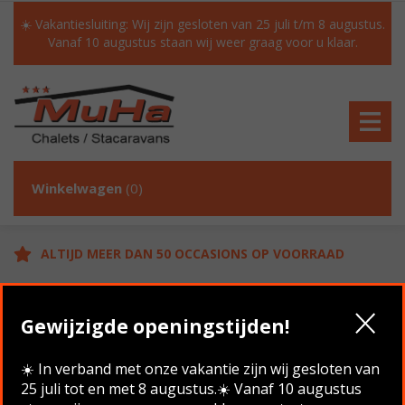
☀️ Vakantiesluiting: Wij zijn gesloten van 25 juli t/m 8 augustus.
Vanaf 10 augustus staan wij weer graag voor u klaar.
Winkelwagen
(0)
ALTIJD MEER DAN 50 OCCASIONS OP VOORRAAD
GRATIS TRANSPORT IN NL BIJ AANKOOP
Gewijzigde openingstijden!
KLANTEN BEOORDELEN ONS MET EEN 9.6/10
☀️ In verband met onze vakantie zijn wij gesloten van
25 juli tot en met 8 augustus.☀️ Vanaf 10 augustus