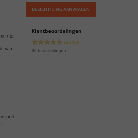
BEZICHTIGING AANVRAGEN
Klantbeoordelingen
t is bij
(9.6/
10
)
de van
96 beoordelingen
ransport
et