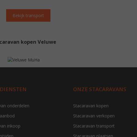
Bekijk transport
caravan kopen Veluwe
 DIENSTEN
ONZE STACARAVANS
van onderdelen
Stacaravan kopen
 aanbod
Stacaravan verkopen
van inkoop
Stacaravan transport
stijden
Stacaravan plaatsen