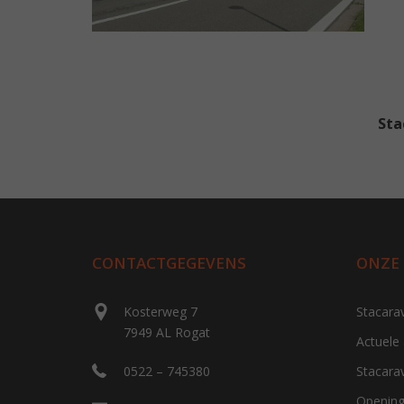
Sta
CONTACTGEGEVENS
ONZE
Kosterweg 7
Stacara
7949 AL Rogat
Actuele
0522 – 745380
Stacara
Opening