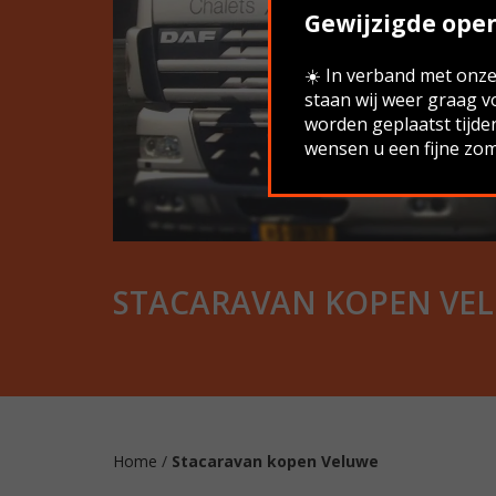
Gewijzigde open
☀️ In verband met onze 
staan wij weer graag v
worden geplaatst tijde
wensen u een fijne zom
STACARAVAN KOPEN VE
Home
/
Stacaravan kopen Veluwe