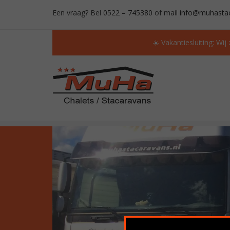
Een vraag? Bel
0522 – 745380
of mail
info@muhastac
☀️ Vakantiesluiting: Wij
ALTIJD MEER DAN 50 OCCASIONS OP VOORR