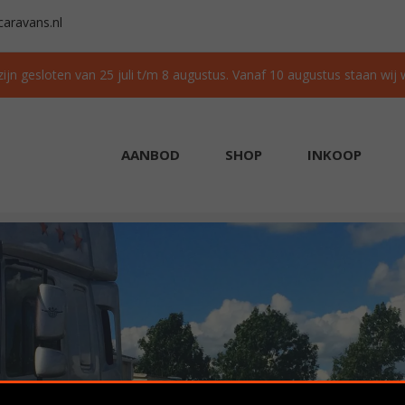
aravans.nl
 zijn gesloten van 25 juli t/m 8 augustus. Vanaf 10 augustus staan wij
AANBOD
SHOP
INKOOP
AAD
GRATIS TRANSPORT IN NL BIJ AANKOOP