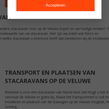
Bekijk aanbod
Accepteren
VAN
ndere stacaravan voor op de Veluwe kopen en uw huidige inruilen? Da
nruilwaarde van uw stacaravan. Hier zijn wij enkel wat foto’s en
in welke stacaravan u interesse heeft dan berekenen wij de inruilwaar
TRANSPORT EN PLAATSEN VAN
STACARAVANS OP DE VELUWE
Wanneer u voor een stacaravan van MuHa kiest dan krijgt u het t
van/naar de Veluwe er gratis bij. Naast het transporteren is ook h
installeren en plaatsen van de stawagen op de Veluwe mogelijk, in
overleg.