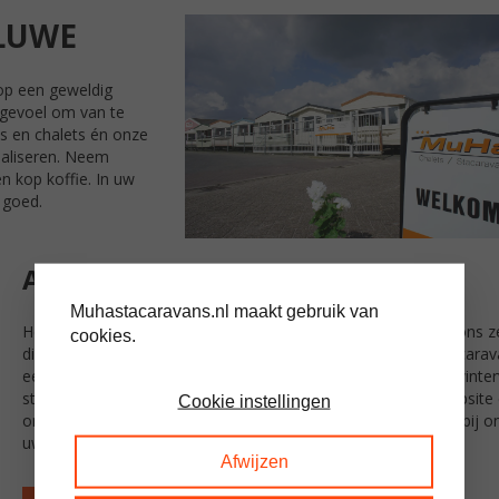
LUWE
op een geweldig
e gevoel om van te
s en chalets én onze
ealiseren. Neem
n kop koffie. In uw
 goed.
AANBOD STACARAVANS VELUWE
Muhastacaravans.nl maakt gebruik van
Het aanbod stacaravans en chalets voor op de Veluwe is bij ons z
cookies.
divers. Of u nou de voorkeur geniet van een grote, brede stacarav
eentje met dubbele beglazing, enkele beglazing of juist een winte
stacaravan; geen probleem. Naast het aanbod hier op de website
Cookie instellingen
ons showterrein hebben wij ook vele connecties waardoor u bij ons
uw gewenste stacaravan verkrijgt.
Afwijzen