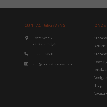
CONTACTGEGEVENS
ONZE
Kosterweg 7
Stacara
7949 AL Rogat
Actuele
0522 – 745380
Stacara
Opening
info@muhastacaravans.nl
Inruilw
Veelges
Blog
Vacatur