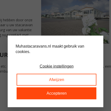
 Wij hebben door onze
waar u uw stacaravan
urg van uw vakantie
g nog contact met
Muhastacaravans.nl maakt gebruik van
cookies.
BURG
 etc. Of u nou dubbel glas wilt, veel opbergruimte, een gaskachel, een
Cookie instellingen
 Limburg, bij ons heeft u gegarandeerd ruime keuze.
:
Afwijzen
Accepteren