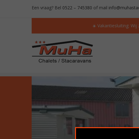
Een vraag? Bel
0522 – 745380
of mail
info@muhastac
☀️ Vakantiesluiting: Wij
ALTIJD MEER DAN 50 OCCASIONS OP VOORR