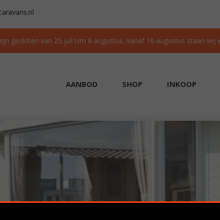
aravans.nl
 zijn gesloten van 25 juli t/m 8 augustus. Vanaf 10 augustus staan wij
AANBOD
SHOP
INKOOP
AAD
GRATIS TRANSPORT IN NL BIJ AANKOOP