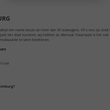
URG
altijd een ruime keuze uit meer dan 30 stawagens. Of u nou op zoek
ist iets daar tussenin, wij hebben ze allemaal. Daarnaast is het ook
inruilwaarde te laten berekenen.
nen
’s toe
Limburg?