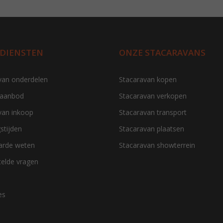
 DIENSTEN
ONZE STACARAVANS
van onderdelen
Stacaravan kopen
 aanbod
Stacaravan verkopen
van inkoop
Stacaravan transport
stijden
Stacaravan plaatsen
aarde weten
Stacaravan showterrein
telde vragen
es