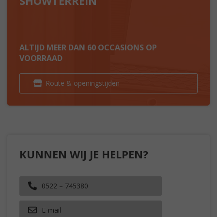
SHOWTERREIN
ALTIJD MEER DAN 60 OCCASIONS OP
VOORRAAD
Route & openingstijden
KUNNEN WIJ JE HELPEN?
0522 – 745380
E-mail