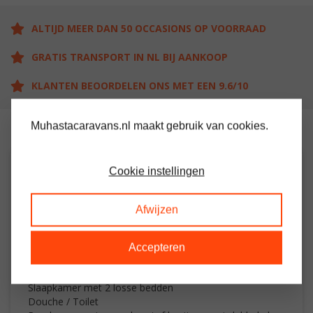
ALTIJD MEER DAN 50 OCCASIONS OP VOORRAAD
GRATIS TRANSPORT IN NL BIJ AANKOOP
KLANTEN BEOORDELEN ONS MET EEN 9.6/10
Muhastacaravans.nl maakt gebruik van cookies.
Cookie instellingen
OMSCHRIJVING
Afwijzen
Ruime stacaravan met 2 slaapkamers
Woon / leefruimte met elektrische kachel
Keuken met oven / grill en koelkast
Accepteren
Grote slaapkamer met veel kastruimte en eigen toilet
ruimte
Slaapkamer met 2 losse bedden
Douche / Toilet