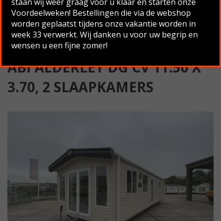
staan wij weer graag voor u klaar en starten onze
Slaapkamers
Voordeelweken! Bestellingen die via de webshop
worden geplaatst tijdens onze vakantie worden in
Terug naar overzicht
week 33 verwerkt. Wij danken u voor uw begrip en
wensen u een fijne zomer!
ABI ALDERLEY DG CV 11.50 X
3.70, 2 SLAAPKAMERS