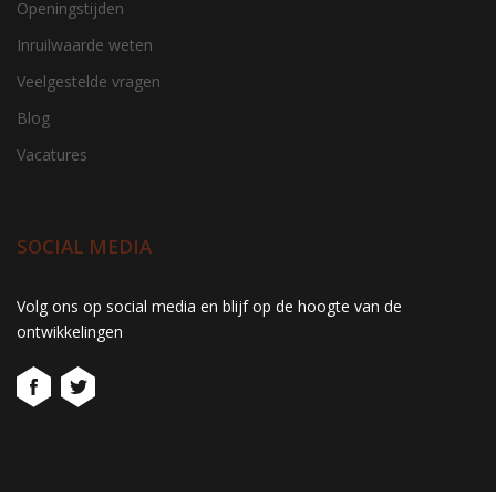
Openingstijden
Inruilwaarde weten
Veelgestelde vragen
Blog
Vacatures
SOCIAL MEDIA
gtag('consent', 'update', function() { window.dataLayer =
Volg ons op social media en blijf op de hoogte van de
window.dataLayer || []; window.dataLayer.push({ 'event':
ontwikkelingen
'consent_update' }); });