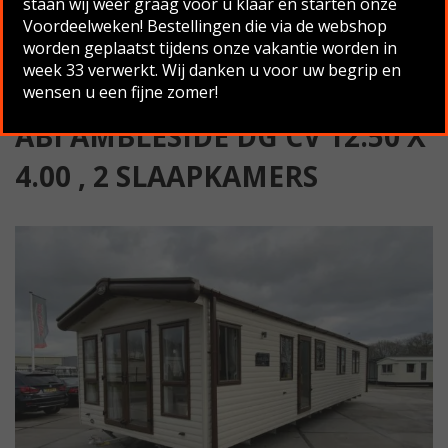
staan wij weer graag voor u klaar en starten onze
Slaapkamers
Voordeelweken! Bestellingen die via de webshop
worden geplaatst tijdens onze vakantie worden in
Terug naar overzicht
week 33 verwerkt. Wij danken u voor uw begrip en
wensen u een fijne zomer!
ABI AMBLESIDE DG CV 12.50 X
4.00 , 2 SLAAPKAMERS