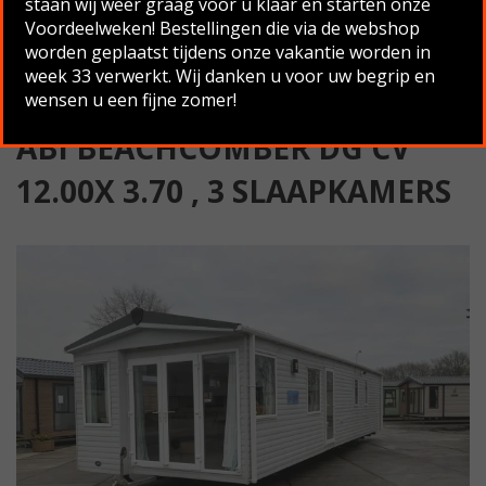
staan wij weer graag voor u klaar en starten onze
Slaapkamers
Voordeelweken! Bestellingen die via de webshop
worden geplaatst tijdens onze vakantie worden in
Terug naar overzicht
week 33 verwerkt. Wij danken u voor uw begrip en
wensen u een fijne zomer!
ABI BEACHCOMBER DG CV
12.00X 3.70 , 3 SLAAPKAMERS