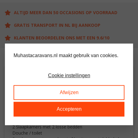
ALTIJD MEER DAN 50 OCCASIONS OP VOORRAAD
GRATIS TRANSPORT IN NL BIJ AANKOOP
KLANTEN BEOORDELEN ONS MET EEN 9.6/10
Muhastacaravans.nl maakt gebruik van cookies.
Cookie instellingen
OMSCHRIJVING
Afwijzen
Ruime stacaravan met 3 slaapkamers
Woon / leefruimte met electrische kachel
Keuken met oven / grill en koelkast
Accepteren
Grote slaapkamer met veel kastruimte en eigen toilet
ruimte
2 Slaapkamers met 2 losse bedden
Douche / toilet