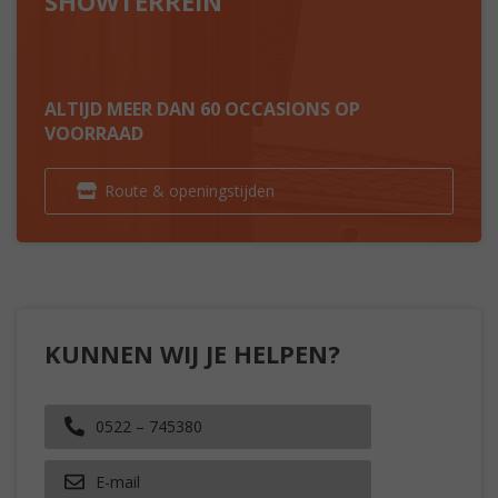
SHOWTERREIN
ALTIJD MEER DAN 60 OCCASIONS OP
VOORRAAD
Route & openingstijden
KUNNEN WIJ JE HELPEN?
0522 – 745380
E-mail