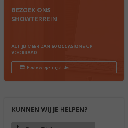
BEZOEK ONS
SHOWTERREIN
ALTIJD MEER DAN 60 OCCASIONS OP
VOORRAAD
Route & openingstijden
KUNNEN WIJ JE HELPEN?
0522 – 745380