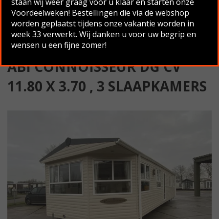
staan wij weer graag voor u klaar en starten onze
Slaapkamers
Voordeelweken! Bestellingen die via de webshop
worden geplaatst tijdens onze vakantie worden in
Terug naar overzicht
week 33 verwerkt. Wij danken u voor uw begrip en
wensen u een fijne zomer!
ABI CONNOISSEUR DG CV
11.80 X 3.70 , 3 SLAAPKAMERS