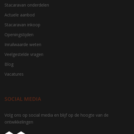
Stacaravan onderdelen
Actuele aanbod
Stacaravan inkoop
Openingstijden
Inruilwaarde weten
Veelgestelde vragen
Blog
Vacatures
SOCIAL MEDIA
gtag('consent', 'update', function() { window.dataLayer =
Volg ons op social media en blijf op de hoogte van de
window.dataLayer || []; window.dataLayer.push({ 'event':
ontwikkelingen
'consent_update' }); });