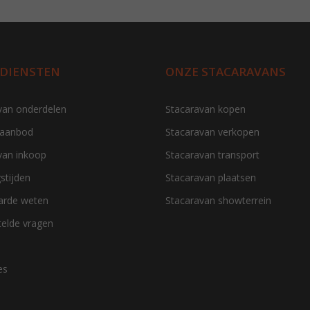
 DIENSTEN
ONZE STACARAVANS
van onderdelen
Stacaravan kopen
 aanbod
Stacaravan verkopen
van inkoop
Stacaravan transport
stijden
Stacaravan plaatsen
aarde weten
Stacaravan showterrein
telde vragen
es