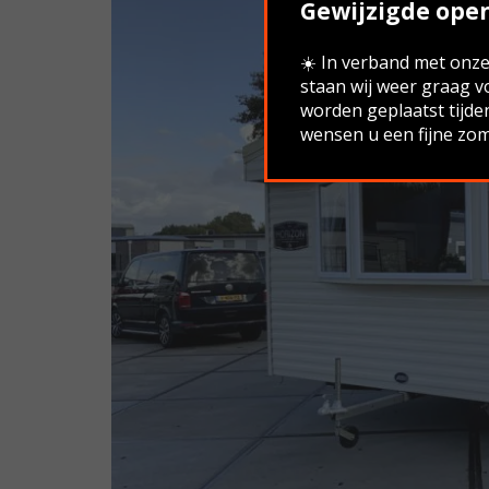
Gewijzigde open
☀️ In verband met onze 
staan wij weer graag v
worden geplaatst tijde
wensen u een fijne zom