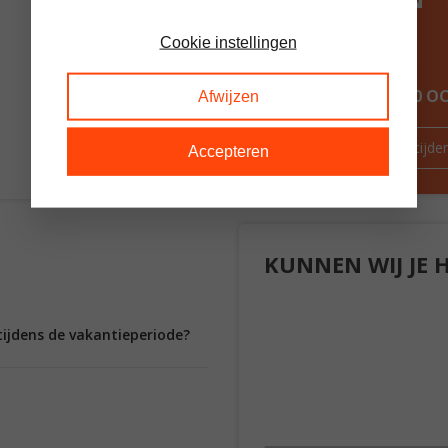
Cookie instellingen
ALTIJD MEER DAN 60 
Afwijzen
Route & openingstijde
Accepteren
KUNNEN WIJ JE 
tijdens de vakantieperiode?