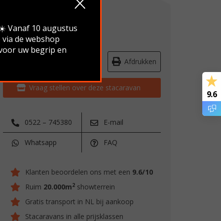
Verkocht
.☀️ Vanaf 10 augustus
e via de webshop
 voor uw begrip en
Route & openingstijden
Afdrukken
Vraag stellen over deze stacaravan
9.6
0522 – 745380
E-mail
Whatsapp
FAQ
Klanten beoordelen ons met een
9.6/10
2
Ruim
20.000m
showterrein
Gratis transport in NL bij aankoop
Stacaravans in alle prijsklassen