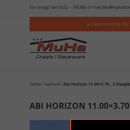
Een vraag? Bel
0522 – 745380
of mail
info@muhastac
☀️ Vakantiesluiting: Wij
ALTIJD MEER DAN 50 OCCASIONS OP VOORR
Home
/
Aanbod
/
Abi Horizon 11.00×3.70 , 3 Slaa
ABI HORIZON 11.00×3.70