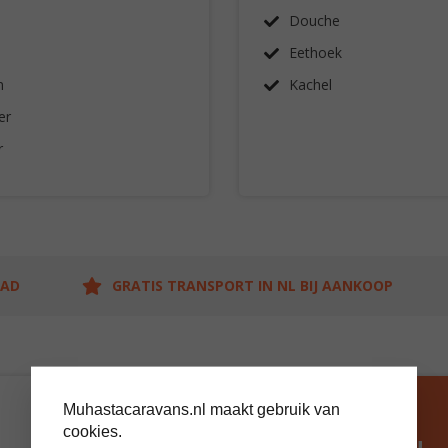
Douche
Eethoek
n
Kachel
er
r
AAD
GRATIS TRANSPORT IN NL BIJ AANKOOP
Muhastacaravans.nl maakt gebruik van
BEZOEK ONS
cookies.
SHOWTERREIN