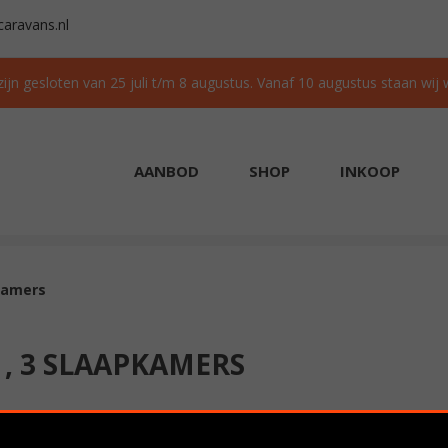
aravans.nl
 zijn gesloten van 25 juli t/m 8 augustus. Vanaf 10 augustus staan wij
AANBOD
SHOP
INKOOP
AAD
GRATIS TRANSPORT IN NL BIJ AANKOOP
pkamers
 , 3 SLAAPKAMERS