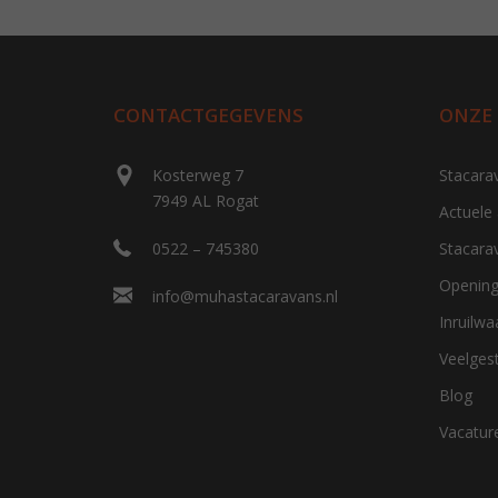
CONTACTGEGEVENS
ONZE
Kosterweg 7
Stacara
7949 AL Rogat
Actuele
0522 – 745380
Stacara
Opening
info@muhastacaravans.nl
Inruilw
Veelges
Blog
Vacatur