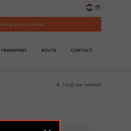
 weer graag voor u klaar.
TRANSPORT
ROUTE
CONTACT
KLANTEN BEOORDELEN ONS MET EEN 9.6/10
Terug naar overzicht