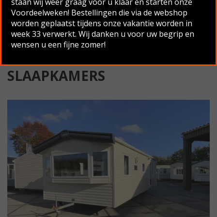
staan wij weer graag voor u klaar en starten onze
Voordeelweken! Bestellingen die via de webshop
Terug naar overzicht
worden geplaatst tijdens onze vakantie worden in
week 33 verwerkt. Wij danken u voor uw begrip en
wensen u een fijne zomer!
ABI VISTA DG CV 9.00×3.70 , 2
SLAAPKAMERS