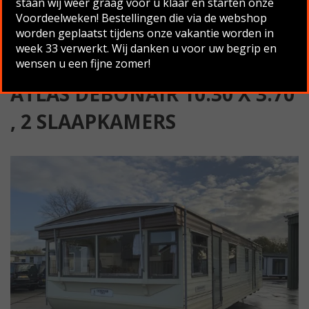
staan wij weer graag voor u klaar en starten onze
Slaapkamers
Voordeelweken! Bestellingen die via de webshop
worden geplaatst tijdens onze vakantie worden in
Terug naar overzicht
week 33 verwerkt. Wij danken u voor uw begrip en
wensen u een fijne zomer!
ATLAS DEBONAIR 10.30 X 3.70
, 2 SLAAPKAMERS