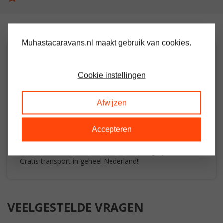
Muhastacaravans.nl maakt gebruik van cookies.
OMSCHRIJVING
Cookie instellingen
Ruime stacaravan met 2 slaapkamers
Woon / leefruimte met gas kachel
Afwijzen
Keuken met gasfornuis en koelkast
Grote slaapkamer met veel kastruimte
Accepteren
Slaapkamers met 2 bedden
Douche/toilet
Inruil van uw oude tour -/ stacaravan mogelijk
Gratis transport in geheel Nederland!!
VEELGESTELDE VRAGEN