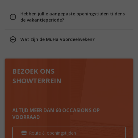
Hebben jullie aangepaste openingstijden tijdens
de vakantieperiode?
Wat zijn de MuHa Voordeelweken?
BEZOEK ONS
SHOWTERREIN
ALTIJD MEER DAN 60 OCCASIONS OP
VOORRAAD
Route & openingstijden