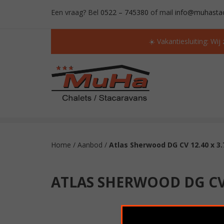
Een vraag? Bel
0522 – 745380
of mail
info@muhastac
☀️ Vakantiesluiting: Wij
ALTIJD MEER DAN 50 OCCASIONS OP VOORR
Home
/
Aanbod
/
Atlas Sherwood DG CV 12.40 x 3.
ATLAS SHERWOOD DG CV 1