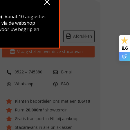
Verkocht
.☀️ Vanaf 10 augustus
e via de webshop
 voor uw begrip en
Route & openingstijden
Afdrukken
9.6
Vraag stellen over deze stacaravan
0522 – 745380
E-mail
Whatsapp
FAQ
Klanten beoordelen ons met een
9.6/10
2
Ruim
20.000m
showterrein
Gratis transport in NL bij aankoop
Stacaravans in alle prijsklassen