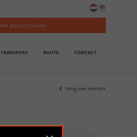
 weer graag voor u klaar.
TRANSPORT
ROUTE
CONTACT
KLANTEN BEOORDELEN ONS MET EEN 9.6/10
Terug naar overzicht