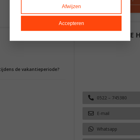
Afwijzen
Accepteren
KUNNEN WIJ JE 
tijdens de vakantieperiode?
0522 – 745380
E-mail
Whatsapp