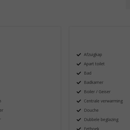
Afzuigkap
Apart toilet
Bad
Badkamer
Boiler / Geiser
n
Centrale verwarming
er
Douche
r
Dubbele beglazing
Eethoek