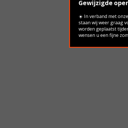
Gewijzigde open
☀️ In verband met onze 
staan wij weer graag v
worden geplaatst tijde
wensen u een fijne zom