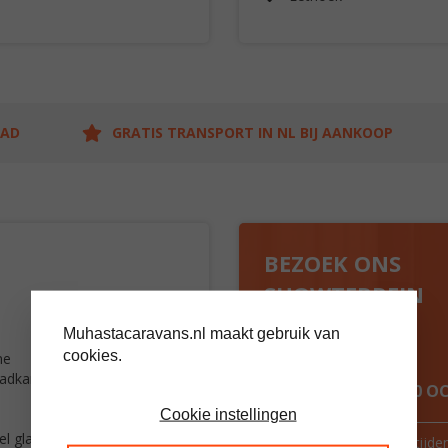
AAD
GRATIS TRANSPORT IN NL BIJ AANKOOP
BEZOEK ONS
SHOWTERREIN
Muhastacaravans.nl maakt gebruik van
cookies.
ne
badkamer met bad en toilet
ALTIJD MEER DAN 60 
Cookie instellingen
l glas
Route & openingstijde