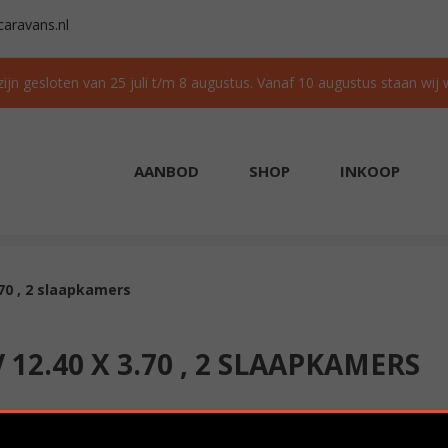
aravans.nl
 zijn gesloten van 25 juli t/m 8 augustus. Vanaf 10 augustus staan wij
AANBOD
SHOP
INKOOP
AAD
GRATIS TRANSPORT IN NL BIJ AANKOOP
70 , 2 slaapkamers
2.40 X 3.70 , 2 SLAAPKAMERS