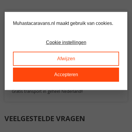
OMSCHRIJVING
Muhastacaravans.nl maakt gebruik van cookies.
Middenkamer stacaravan
Cookie instellingen
Woon / leefruimte
Keuken met gasfornuis en koelkast
Grote slaapkamer
Afwijzen
Slaapkamer met 2 losse bedden
Slaapkamer met stapelbed
Douche / toilet
Accepteren
Rondom voorzien van kunstof kozijnen met dubbel glas
Inruil van uw oude tour -/ stacaravan mogelijk
Gratis transport in geheel Nederland!!
VEELGESTELDE VRAGEN