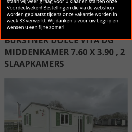
staan wij weer graag voor u klaar en starten onze
x 3.90 , 2 Slaapkamers
Voordeelweken! Bestellingen die via de webshop
worden geplaatst tijdens onze vakantie worden in
Terug naar overzicht
week 33 verwerkt. Wij danken u voor uw begrip en
wensen u een fijne zomer!
BÜRSTNER DOLCE VITA DG
MIDDENKAMER 7.60 X 3.90 , 2
SLAAPKAMERS