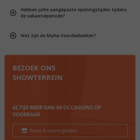
Hebben jullie aangepaste openingstijden tijdens
de vakantieperiode?
Wat zijn de MuHa Voordeelweken?
BEZOEK ONS
SHOWTERREIN
ALTIJD MEER DAN 60 OCCASIONS OP
VOORRAAD
Route & openingstijden