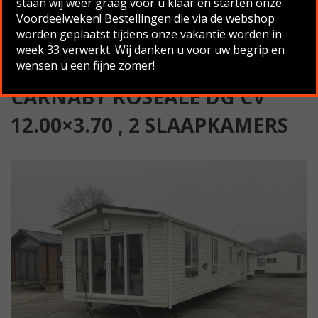
staan wij weer graag voor u klaar en starten onze
slaapkamers
Voordeelweken! Bestellingen die via de webshop
worden geplaatst tijdens onze vakantie worden in
Terug naar overzicht
week 33 verwerkt. Wij danken u voor uw begrip en
wensen u een fijne zomer!
CARNABY ROSEALE DG CV
12.00×3.70 , 2 SLAAPKAMERS