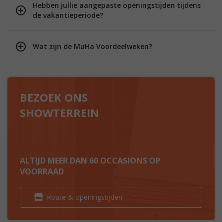
Hebben jullie aangepaste openingstijden tijdens
de vakantieperiode?
Wat zijn de MuHa Voordeelweken?
BEZOEK ONS
SHOWTERREIN
ALTIJD MEER DAN 60 OCCASIONS OP
VOORRAAD
Route & openingstijden