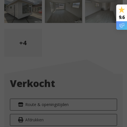
9.6
+4
Verkocht
Route & openingstijden
Afdrukken