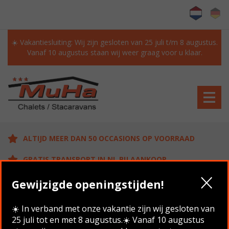
☀️ Vakantiesluiting: Wij zijn gesloten van 25 juli t/m 8 augustus.
Vanaf 10 augustus staan wij weer graag voor u klaar.
ALTIJD MEER DAN 50 OCCASIONS OP VOORRAAD
GRATIS TRANSPORT IN NL BIJ AANKOOP
KLANTEN BEOORDELEN ONS MET EEN 9.6/10
Gewijzigde openingstijden!
☀️ In verband met onze vakantie zijn wij gesloten van
25 juli tot en met 8 augustus.☀️ Vanaf 10 augustus
Home
/
Aanbod