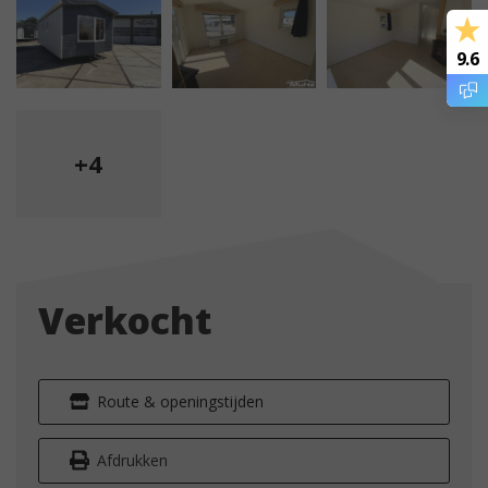
9.6
+4
Verkocht
Route & openingstijden
Afdrukken