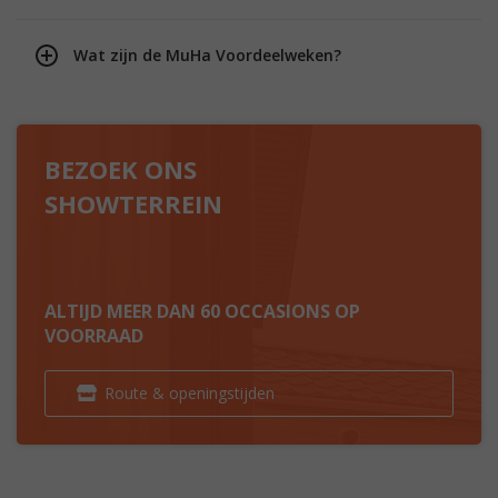
Wat zijn de MuHa Voordeelweken?
BEZOEK ONS
SHOWTERREIN
ALTIJD MEER DAN 60 OCCASIONS OP
VOORRAAD
Route & openingstijden