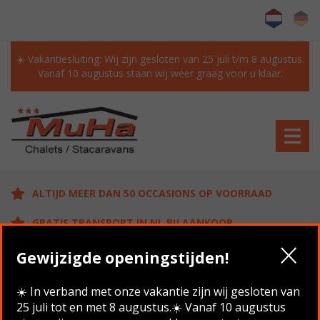
☀️ Vakantiesluiting: Wij zijn gesloten van 25 juli t/m 8 augustus.
Vanaf 10 augustus staan wij weer graag voor u klaar.
ALTIJD MEER DAN 50 OCCASIONS OP VOORRAAD
GRATIS TRANSPORT IN NL BIJ AANKOOP
KLANTEN BEOORDELEN ONS MET EEN 9.6/10
Gewijzigde openingstijden!
☀️ In verband met onze vakantie zijn wij gesloten van
25 juli tot en met 8 augustus.☀️ Vanaf 10 augustus
Home
/
Aanbod