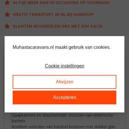
ALTIJD MEER DAN 50 OCCASIONS OP VOORRAAD
GRATIS TRANSPORT IN NL BIJ AANKOOP
KLANTEN BEOORDELEN ONS MET EEN 9.6/10
Muhastacaravans.nl maakt gebruik van cookies.
OMSCHRIJVING
Cookie instellingen
Ruime stacaravan met 3 slaapkamers
Afwijzen
Woon / leefruimte met electrische kachel
Keuken met oven / grill en koelkast
Accepteren
Grote slaapkamer met veel kastruimte
2 Slaapkamers met 2 losse bedden
Douche / toilet en aparte toilet ruimte
Slaapkamers en douche/toilet voorzien van elektrische
kachels
Rondom voorzien van kunstof kozijnen met dubbel glas