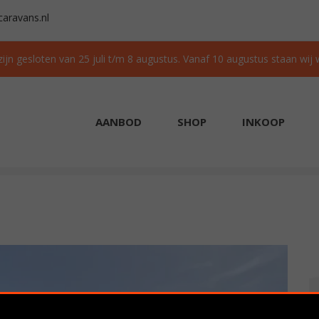
aravans.nl
 zijn gesloten van 25 juli t/m 8 augustus. Vanaf 10 augustus staan wij
AANBOD
SHOP
INKOOP
AAD
GRATIS TRANSPORT IN NL BIJ AANKOOP