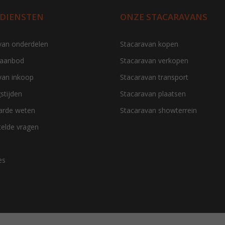
 DIENSTEN
ONZE STACARAVANS
van onderdelen
Stacaravan kopen
 aanbod
Stacaravan verkopen
van inkoop
Stacaravan transport
stijden
Stacaravan plaatsen
aarde weten
Stacaravan showterrein
telde vragen
es