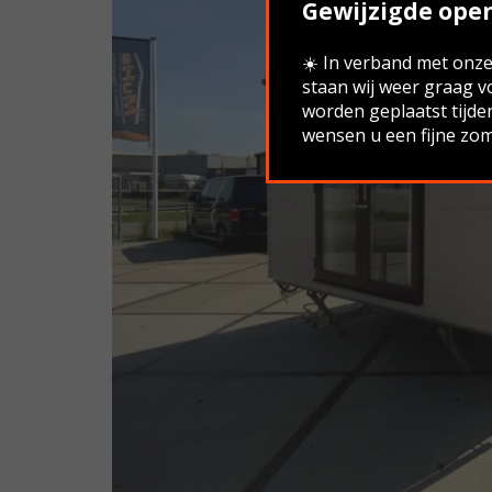
Gewijzigde open
☀️ In verband met onze 
staan wij weer graag v
worden geplaatst tijde
wensen u een fijne zom