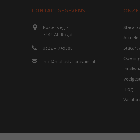
CONTACTGEGEVENS
ONZE
Kosterweg 7
Stacara
7949 AL Rogat
Actuele
0522 – 745380
Stacara
Opening
info@muhastacaravans.nl
Inruilw
Veelges
Blog
Vacatur