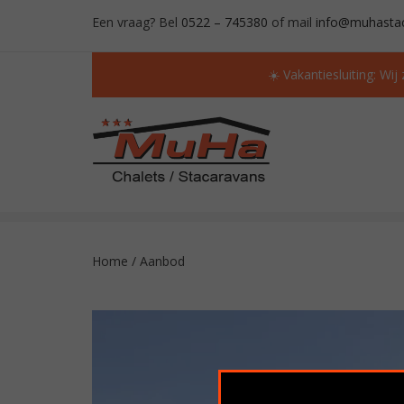
Een vraag? Bel
0522 – 745380
of mail
info@muhastac
☀️ Vakantiesluiting: Wij
ALTIJD MEER DAN 50 OCCASIONS OP VOORR
Home
/
Aanbod