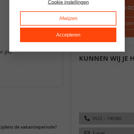
Cookie instellingen
ALTIJD MEER DAN 60 
Afwijzen
Route & openingstijde
Accepteren
l glas
KUNNEN WIJ JE 
0522 – 745380
tijdens de vakantieperiode?
E-mail