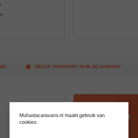
n
er
r
AAD
GRATIS TRANSPORT IN NL BIJ AANKOOP
BEZOEK ONS
SHOWTERREIN
Muhastacaravans.nl maakt gebruik van
cookies.