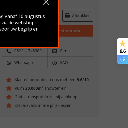
Route & openingstijden
Afdrukken
.☀️ Vanaf 10 augustus
e via de webshop
 voor uw begrip en
Vraag stellen over deze stacaravan
0522 – 745380
E-mail
9.6
Whatsapp
FAQ
Klanten beoordelen ons met een
9.6/10
2
Ruim
20.000m
showterrein
Gratis transport in NL bij aankoop
Stacaravans in alle prijsklassen