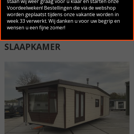
staan wij weer graag voor u klaar en starten onze
Voordeelweken! Bestellingen die via de webshop
Terug naar overzicht
worden geplaatst tijdens onze vakantie worden in
week 33 verwerkt. Wij danken u voor uw begrip en
wensen u een fijne zomer!
DUNTEP DG 9.50×3.60 , 1
SLAAPKAMER