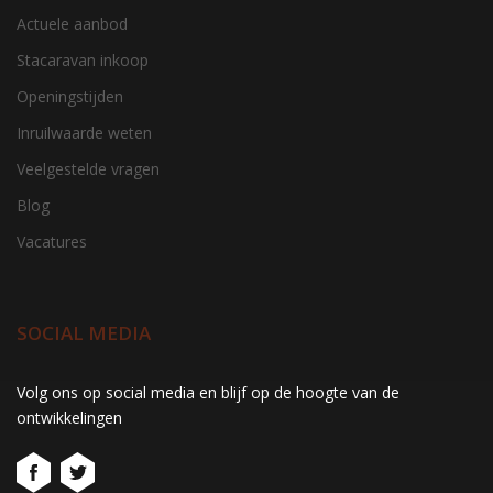
Actuele aanbod
Stacaravan inkoop
Openingstijden
Inruilwaarde weten
Veelgestelde vragen
Blog
Vacatures
SOCIAL MEDIA
gtag('consent', 'update', function() { window.dataLayer =
Volg ons op social media en blijf op de hoogte van de
window.dataLayer || []; window.dataLayer.push({ 'event':
ontwikkelingen
'consent_update' }); });