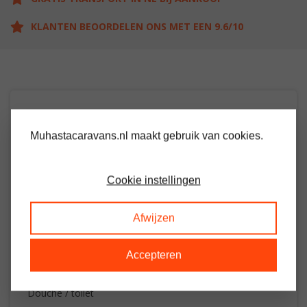
KLANTEN BEOORDELEN ONS MET EEN 9.6/10
OMSCHRIJVING
Muhastacaravans.nl maakt gebruik van cookies.
Ruim chalet met 1 slaapkamer
Cookie instellingen
Woon / leefruimte voorzien van gaskachel
Keuken met gasfornuis
Afwijzen
Koelkast
Accepteren
Grote slaapkamer met kastruimte en toegang tot
douche/toilet
Douche / toilet