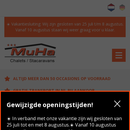
☀️ Vakantiesluiting: Wij zijn gesloten van 25 juli t/m 8 augustus.
Vanaf 10 augustus staan wij weer graag voor u klaar.
ALTIJD MEER DAN 50 OCCASIONS OP VOORRAAD
GRATIS TRANSPORT IN NL BIJ AANKOOP
KLANTEN BEOORDELEN ONS MET EEN 9.6/10
Gewijzigde openingstijden!
☀️ In verband met onze vakantie zijn wij gesloten van
25 juli tot en met 8 augustus.☀️ Vanaf 10 augustus
Home
/
Aanbod