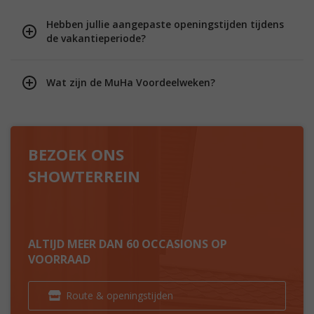
Hebben jullie aangepaste openingstijden tijdens
de vakantieperiode?
Wat zijn de MuHa Voordeelweken?
BEZOEK ONS
SHOWTERREIN
ALTIJD MEER DAN 60 OCCASIONS OP
VOORRAAD
Route & openingstijden