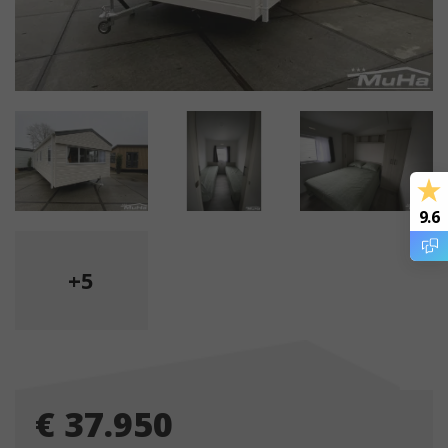
9.6
+5
€ 37.950