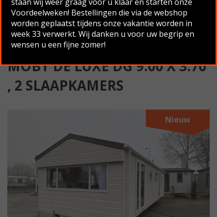
staan wij weer graag voor u klaar en starten onze
slaapkamers
Voordeelweken! Bestellingen die via de webshop
worden geplaatst tijdens onze vakantie worden in
Terug naar overzicht
week 33 verwerkt. Wij danken u voor uw begrip en
wensen u een fijne zomer!
MOBY DE LUXE DG 9.00 X 3.70
, 2 SLAAPKAMERS
Nieuw