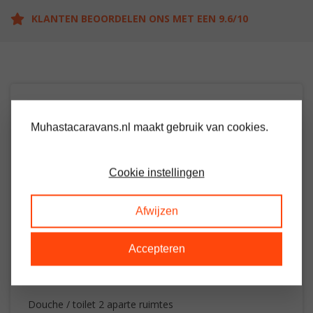
KLANTEN BEOORDELEN ONS MET EEN 9.6/10
OMSCHRIJVING
Muhastacaravans.nl maakt gebruik van cookies.
Ruim chalet voorzien van 3 slaapkamers
Woon / leefruimte met gaskachel
Cookie instellingen
Keuken met gasfornuis
Afwijzen
Koelkast
Grote slaapkamer
Accepteren
2 Slaapkamers met 2 losse bedden
Douche / toilet 2 aparte ruimtes