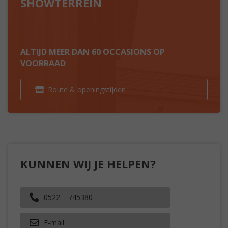
SHOWTERREIN
ALTIJD MEER DAN 60 OCCASIONS OP
VOORRAAD
Route & openingstijden
KUNNEN WIJ JE HELPEN?
0522 – 745380
E-mail