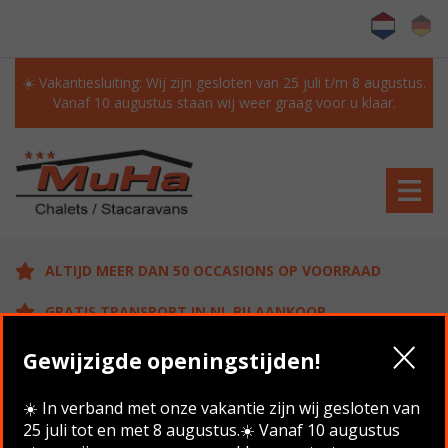
☀️ Vakantiesluiting: Wij zijn gesloten van 25 juli t/m 8 augustus.
Vanaf 10 augustus staan wij weer graag voor u klaar.
ALTIJD MEER DAN 50 OCCASIONS OP VOORRAAD
GRATIS TRANSPORT IN NL BIJ AANKOOP
KLANTEN BEOORDELEN ONS MET EEN 9.6/10
Gewijzigde openingstijden!
☀️ In verband met onze vakantie zijn wij gesloten van
25 juli tot en met 8 augustus.☀️ Vanaf 10 augustus
Home
/
Aanbod