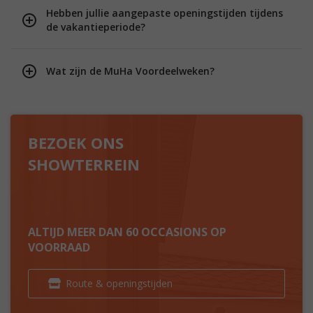
Hebben jullie aangepaste openingstijden tijdens
de vakantieperiode?
Wat zijn de MuHa Voordeelweken?
BEZOEK ONS
SHOWTERREIN
ALTIJD MEER DAN 60 OCCASIONS OP
VOORRAAD
Route & openingstijden