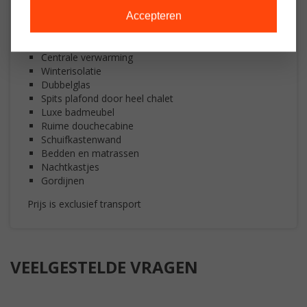
tuindeuren
Pannenda
Accepteren
Spotjes
C
entrale verwarming
Winterisolatie
Dubbelglas
Spits plafond door heel chalet
Luxe badmeubel
Ruime douchecabine
Schuifkastenwand
Bedden en matrassen
Nachtkastjes
Gordijnen
Prijs is exclusief transport
VEELGESTELDE VRAGEN