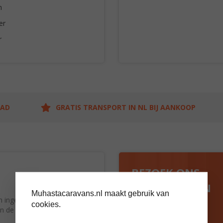
n
er
r
AAD
GRATIS TRANSPORT IN NL BIJ AANKOOP
BEZOEK ONS
SHOWTERREIN
Muhastacaravans.nl maakt gebruik van
rn ingericht en heeft een
cookies.
 in de keuken maken dit