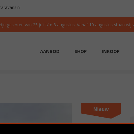
aravans.nl
 zijn gesloten van 25 juli t/m 8 augustus. Vanaf 10 augustus staan wij
AANBOD
SHOP
INKOOP
AAD
GRATIS TRANSPORT IN NL BIJ AANKOOP
Nieuw