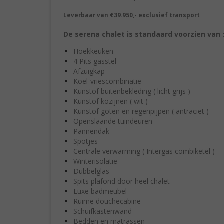
Leverbaar van €39.950,- exclusief transport
De serena chalet is standaard voorzien van 
Hoekkeu
4 Pits ga
Afzuig
Koel-vriescomb
Kunstof buitenbekleding ( lic
Kunstof kozijnen 
Kunstof goten en regenpijpen ( a
Openslaande tuin
Pannen
Spot
Centrale verwarming ( Intergas combiketel )
Winterisolatie
Dubbelglas
Spits plafond door heel chalet
Luxe badmeubel
Ruime douchecabine
Schuifkastenwand
Bedden en matrassen