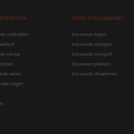
 DIENSTEN
ONZE STACARAVANS
van onderdelen
Stacaravan kopen
 aanbod
Stacaravan verkopen
van inkoop
Stacaravan transport
stijden
Stacaravan plaatsen
aarde weten
Stacaravan showterrein
telde vragen
es