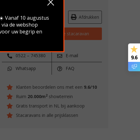
Route & openingstijden
Afdrukken
.☀️ Vanaf 10 augustus
e via de webshop
 voor uw begrip en
Vraag stellen over deze stacaravan
0522 – 745380
E-mail
9.6
Whatsapp
FAQ
Klanten beoordelen ons met een
9.6/10
2
Ruim
20.000m
showterrein
Gratis transport in NL bij aankoop
Stacaravans in alle prijsklassen