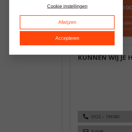
Cookie instellingen
ALTIJD MEER DAN 60 
:
Afwijzen
Route & openingstijde
ken
sstel
Accepteren
kap
inatie
ht grijs )
KUNNEN WIJ JE 
( wit )
ntraciet )
deuren
dak
jes
0522 – 745380
E-mail