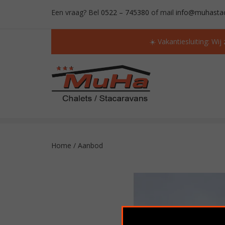
Een vraag? Bel
0522 – 745380
of mail
info@muhastac
☀️ Vakantiesluiting: Wij
ALTIJD MEER DAN 50 OCCASIONS OP VOORR
Home
/
Aanbod