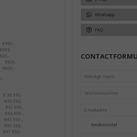
Whatsapp
FAQ
5,-
95,-
CONTACTFORMU
26,-
0,-
0,-
 :
950,-
950,-
950 ,-
.950 ,-
950 ,-
Inruilvoorstel
950,-
950,-