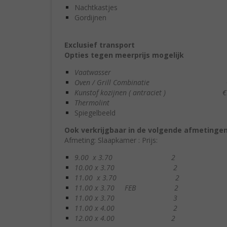
Nachtkastjes
Gordijnen
Exclusief transport
Opties tegen meerprijs mogelijk
Vaatwasser €99
Oven / Grill Combinatie €9
Kunstof kozijnen ( antraciet ) €9
Thermolint €92
Spiegelbeeld €60
Ook verkrijgbaar in de volgende afmetingen
Afmeting: Slaapkamer : Prijs:
9.00 x 3.70 2 € 38.
10.00 x 3.70 2 €39.
11.00 x 3.70 2 €42.
11.00 x 3.70 FEB 2 €43
11.00 x 3.70 3 €43.
11.00 x 4.00 2 €45.
12.00 x 4.00 2 €47.