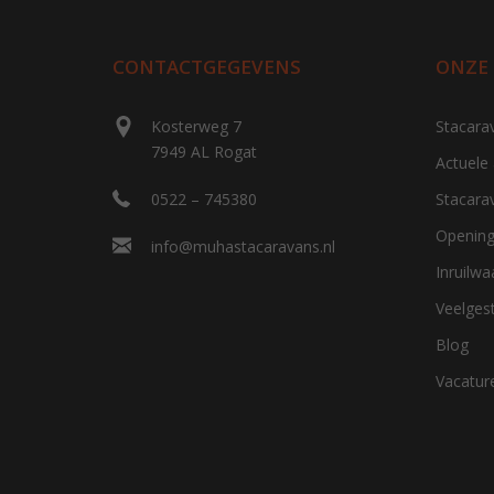
CONTACTGEGEVENS
ONZE
Kosterweg 7
Stacara
7949 AL Rogat
Actuele
0522 – 745380
Stacara
Opening
info@muhastacaravans.nl
Inruilw
Veelges
Blog
Vacatur