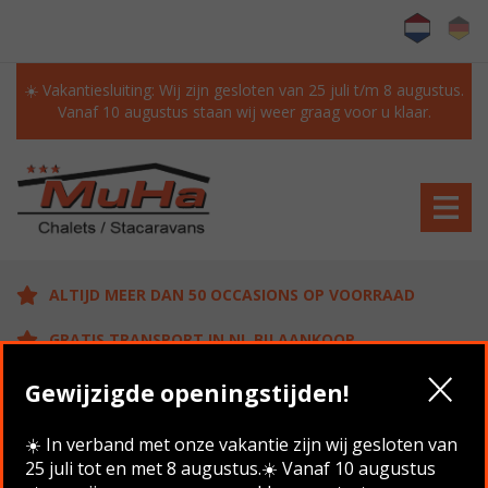
☀️ Vakantiesluiting: Wij zijn gesloten van 25 juli t/m 8 augustus.
Vanaf 10 augustus staan wij weer graag voor u klaar.
ALTIJD MEER DAN 50 OCCASIONS OP VOORRAAD
GRATIS TRANSPORT IN NL BIJ AANKOOP
KLANTEN BEOORDELEN ONS MET EEN 9.6/10
Gewijzigde openingstijden!
☀️ In verband met onze vakantie zijn wij gesloten van
25 juli tot en met 8 augustus.☀️ Vanaf 10 augustus
Home
/
Aanbod