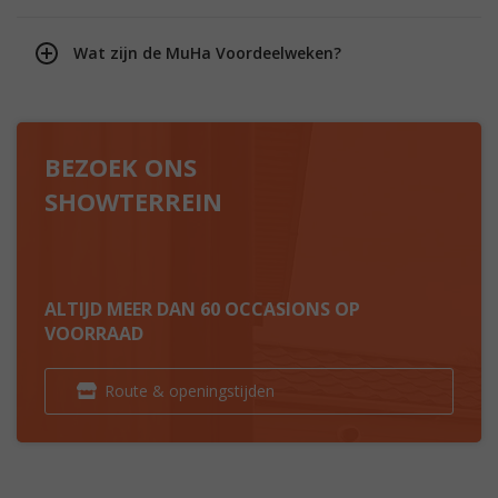
Wat zijn de MuHa Voordeelweken?
BEZOEK ONS
SHOWTERREIN
ALTIJD MEER DAN 60 OCCASIONS OP
VOORRAAD
Route & openingstijden