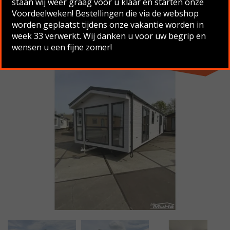
staan wij weer graag voor u klaar en starten onze
Voordeelweken! Bestellingen die via de webshop
Terug naar overzicht
worden geplaatst tijdens onze vakantie worden in
week 33 verwerkt. Wij danken u voor uw begrip en
wensen u een fijne zomer!
Nieuw