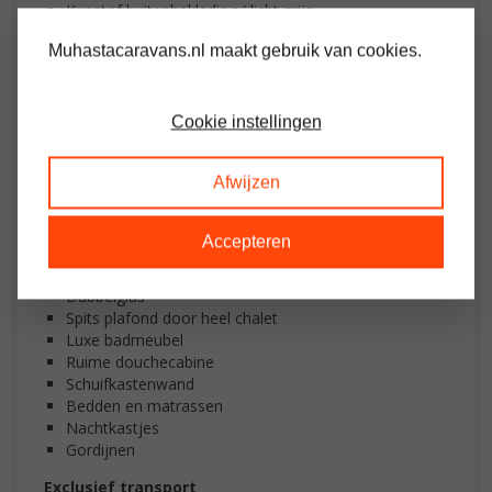
Kunstof buitenbekleding ( licht grijs
)
Muhastacaravans.nl maakt gebruik van cookies.
Kunstof kozijnen ( wit )
Kunstof goten en regenpijpen ( antraciet )
Cookie instellingen
Openslaande
tuindeuren
Afwijzen
Pannenda
Spotjes
Accepteren
C
entrale verwarming ( Intergas combiketel )
Winterisolatie
Dubbelglas
Spits plafond door heel chalet
Luxe badmeubel
Ruime douchecabine
Schuifkastenwand
Bedden en matrassen
Nachtkastjes
Gordijnen
Exclusief transport