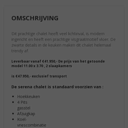
OMSCHRIJVING
Dit prachtige chalet heeft veel lichtinval, is modern
ingericht en heeft een prachtige visgraatmotief vloer. De
zwarte details in de keuken maken dit chalet helemaal
trendy af.
Leverbaar vanaf €41.950,- De prijs van het getoonde
model 11.00 x 3.70 , 2 slaapkamers
is €47.950,- exclusief transport
De serena chalet is standaard voorzien van :
Hoekkeuke
4 Pits
gasstel
Afzuigka
Koel-
vriescombinatie