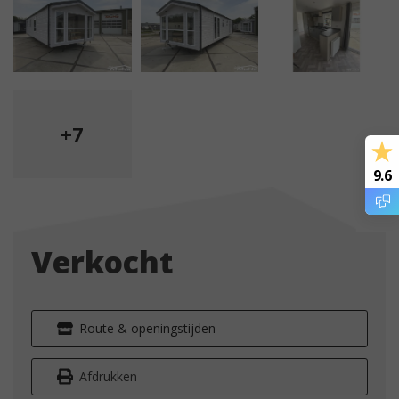
+7
9.6
Verkocht
Route & openingstijden
Afdrukken