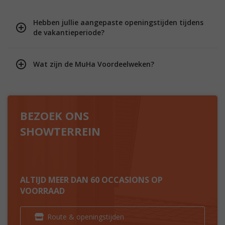
Hebben jullie aangepaste openingstijden tijdens
de vakantieperiode?
Wat zijn de MuHa Voordeelweken?
BEZOEK ONS
SHOWTERREIN
ALTIJD MEER DAN 60 OCCASIONS OP
VOORRAAD
Route & openingstijden