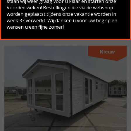
staan wij weer graag voor u klaar en starten onze
Voordeelweken! Bestellingen die via de webshop
worden geplaatst tijdens onze vakantie worden in
SERENA CHALET DG CV
week 33 verwerkt. Wij danken u voor uw begrip en
wensen u een fijne zomer!
11.00×3.70 , 3 SLAAPKAMERS
Nieuw