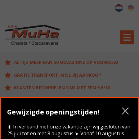
ALTIJD MEER DAN 50 OCCASIONS OP VOORRAAD
GRATIS TRANSPORT IN NL BIJ AANKOOP
KLANTEN BEOORDELEN ONS MET EEN 9.6/10
Gewijzigde openingstijden!
Home
/
Aanbod
/
Serena chalet DG CV 11.00×3.70 , 3
Slaapkamers
☀️ In verband met onze vakantie zijn wij gesloten van
25 juli tot en met 8 augustus.☀️ Vanaf 10 augustus
Terug naar overzicht