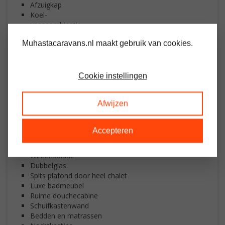
Afzuigka
Koel-
vriescombinatie
Kunstof buitenbekleding ( licht grijs
Muhastacaravans.nl maakt gebruik van cookies.
)
Kunstof kozijnen ( wit )
Kunstof goten en regenpijpen ( antraciet )
Cookie instellingen
Openslaande
Afwijzen
tuindeuren
Pannenda
Spotjes
Accepteren
C
entrale verwarming ( Intergas combiketel )
Winterisolatie
Dubbelglas
Spits plafond door heel chalet
Luxe badmeubel
Ruime douchecabine
Schuifkastenwand
Bedden en matrassen