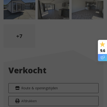
+7
9.6
Verkocht
Route & openingstijden
Afdrukken