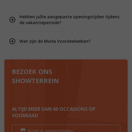
Hebben jullie aangepaste openingstijden tijdens
de vakantieperiode?
Wat zijn de MuHa Voordeelweken?
BEZOEK ONS
SHOWTERREIN
ALTIJD MEER DAN 60 OCCASIONS OP
VOORRAAD
Route & openingstijden