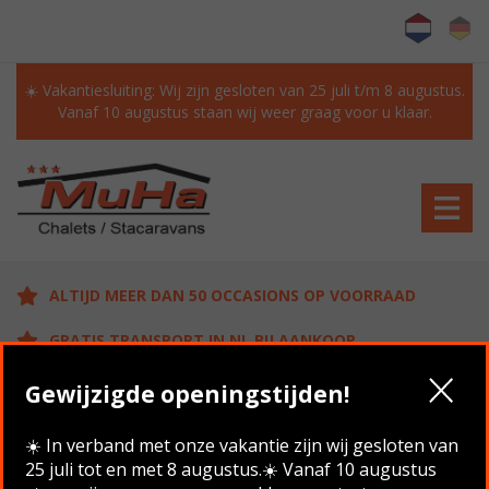
☀️ Vakantiesluiting: Wij zijn gesloten van 25 juli t/m 8 augustus.
Vanaf 10 augustus staan wij weer graag voor u klaar.
ALTIJD MEER DAN 50 OCCASIONS OP VOORRAAD
GRATIS TRANSPORT IN NL BIJ AANKOOP
KLANTEN BEOORDELEN ONS MET EEN 9.6/10
Gewijzigde openingstijden!
☀️ In verband met onze vakantie zijn wij gesloten van
25 juli tot en met 8 augustus.☀️ Vanaf 10 augustus
Home
/
Aanbod