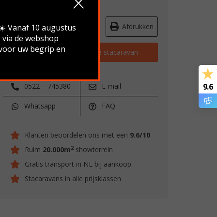
Route & openingstijden
Afdrukken
.☀️ Vanaf 10 augustus
e via de webshop
 voor uw begrip en
Vraag stellen over deze stacaravan
0522 – 745380
E-mail
9.6
Whatsapp
FAQ
Klanten beoordelen ons met een
9.6/10
2
Ruim
20.000m
showterrein
Gratis transport in NL bij aankoop
Stacaravans in alle prijsklassen