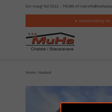
Een vraag? Bel
0522 – 745380
of mail
info@muhastac
☀️ Vakantiesluiting: Wij
ALTIJD MEER DAN 50 OCCASIONS OP VOORR
Home
/
Aanbod