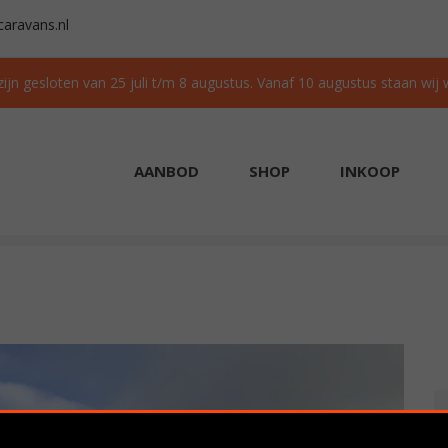
aravans.nl
 zijn gesloten van 25 juli t/m 8 augustus. Vanaf 10 augustus staan wij
AANBOD
SHOP
INKOOP
AAD
GRATIS TRANSPORT IN NL BIJ AANKOOP