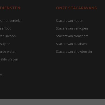
 DIENSTEN
ONZE STACARAVANS
van onderdelen
Stacaravan kopen
 aanbod
Stacaravan verkopen
van inkoop
Stacaravan transport
stijden
Stacaravan plaatsen
aarde weten
Stacaravan showterrein
telde vragen
es