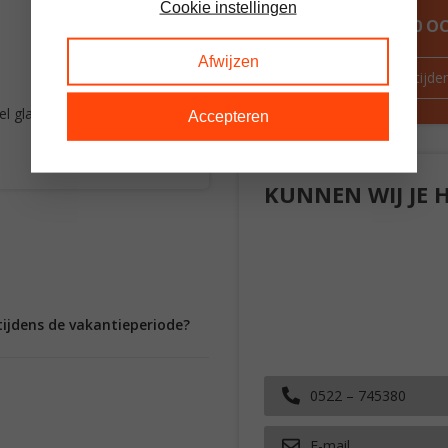
Cookie instellingen
ALTIJD MEER DAN 60 
Afwijzen
Route & openingstijde
l glas
Accepteren
KUNNEN WIJ JE 
tijdens de vakantieperiode?
0522 – 745380
E-mail