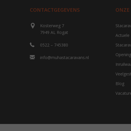
CONTACTGEGEVENS
ONZE
Kosterweg 7
Stacara
7949 AL Rogat
Actuele
0522 – 745380
Stacara
Opening
info@muhastacaravans.nl
Inruilw
Veelges
Blog
Vacatur