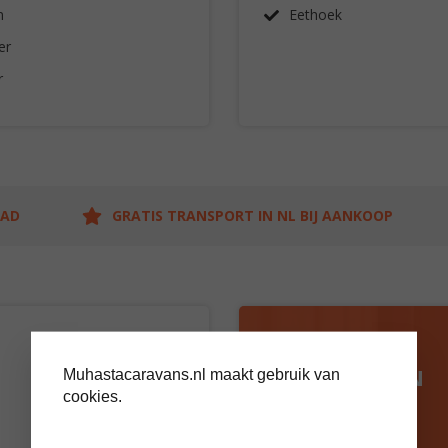
n
Eethoek
er
r
AAD
GRATIS TRANSPORT IN NL BIJ AANKOOP
BEZOEK ONS
SHOWTERREIN
Muhastacaravans.nl maakt gebruik van
cookies.