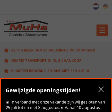
ALTIJD MEER DAN 50 OCCASIONS OP VOORRAAD
GRATIS TRANSPORT IN NL BIJ AANKOOP
KLANTEN BEOORDELEN ONS MET EEN 9.6/10
Gewijzigde openingstijden!
Home
/
Aanbod
/
Sunseeker Mallorca 9.00 x 3.30 , 2
Slaapkamers
☀️ In verband met onze vakantie zijn wij gesloten van
25 juli tot en met 8 augustus.☀️ Vanaf 10 augustus
Terug naar overzicht