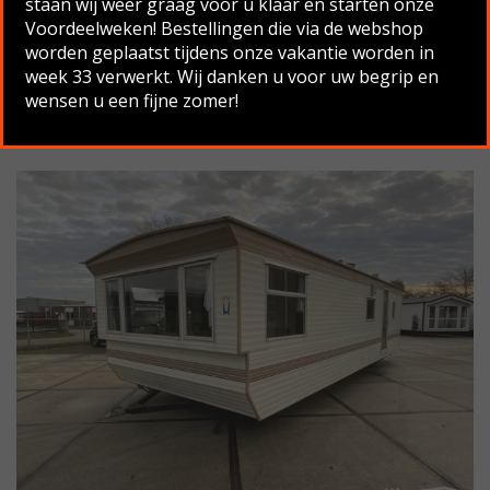
staan wij weer graag voor u klaar en starten onze
Voordeelweken! Bestellingen die via de webshop
worden geplaatst tijdens onze vakantie worden in
SUNSEEKER MALLORCA 9.00 X
week 33 verwerkt. Wij danken u voor uw begrip en
wensen u een fijne zomer!
3.30 , 2 SLAAPKAMERS