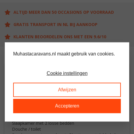
ALTIJD MEER DAN 50 OCCASIONS OP VOORRAAD
GRATIS TRANSPORT IN NL BIJ AANKOOP
KLANTEN BEOORDELEN ONS MET EEN 9.6/10
Muhastacaravans.nl maakt gebruik van cookies.
Cookie instellingen
OMSCHRIJVING
Afwijzen
Ruime stacaravan met 2 slaapkamers
Woon / leefruimte met gas kachel
Keuken met oven / grill en koelkast
Accepteren
Grote slaapkamer met veel kastruimte en toegang naar
douche / toilet
Slaapkamer met 2 losse bedden
Douche / toilet