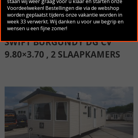
staan wij weer graag voor u klaar en starten onze
slaapkamers
Voordeelweken! Bestellingen die via de webshop
worden geplaatst tijdens onze vakantie worden in
Terug naar overzicht
week 33 verwerkt. Wij danken u voor uw begrip en
wensen u een fijne zomer!
SWIFT BURGUNDY DG CV
9.80×3.70 , 2 SLAAPKAMERS