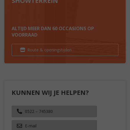
SHOWTERREIN
ALTIJD MEER DAN 60 OCCASIONS OP
VOORRAAD
Route & openingstijden
KUNNEN WIJ JE HELPEN?
0522 – 745380
E-mail