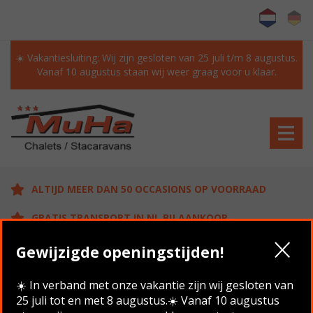
☀️ Vakantiesluiting: Wij zijn gesloten van 25 juli t/m 8 augustus.
Vanaf 10 augustus staan wij weer graag voor u klaar.
ALTIJD MEER DAN 50 OCCASIONS OP VOORRAAD
GRATIS TRANSPORT IN NL BIJ AANKOOP
KLANTEN BEOORDELEN ONS MET EEN 9.6/10
Gewijzigde openingstijden!
☀️ In verband met onze vakantie zijn wij gesloten van
25 juli tot en met 8 augustus.☀️ Vanaf 10 augustus
Home
/
Aanbod