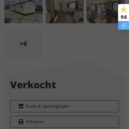
9.6
+6
Verkocht
Route & openingstijden
Afdrukken