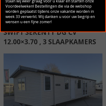
staan wij weer graag voor u klaar en starten onze
Slaapkamers
Voordeelweken! Bestellingen die via de webshop
worden geplaatst tijdens onze vakantie worden in
Terug naar overzicht
week 33 verwerkt. Wij danken u voor uw begrip en
wensen u een fijne zomer!
SWIFT SERENTY DG CV
12.00×3.70 , 3 SLAAPKAMERS