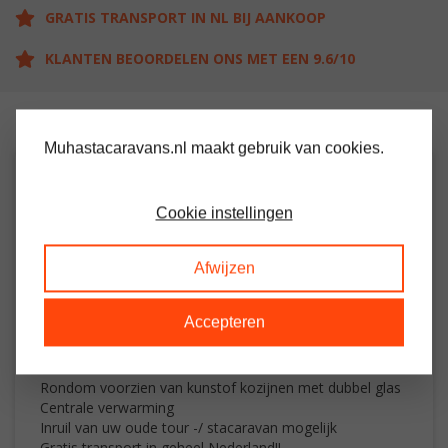
GRATIS TRANSPORT IN NL BIJ AANKOOP
KLANTEN BEOORDELEN ONS MET EEN 9.6/10
Muhastacaravans.nl maakt gebruik van cookies.
OMSCHRIJVING
Cookie instellingen
Ruime middenkamer stacaravan met 3 slaapkamers
Woon / leefruimte met electrische kachel
Afwijzen
Keuken met oven / grill en koelkast
Grote slaapkamer met veel kastruimte en eigen douche
Accepteren
/toiletruimte
2 Slaapkamers met 2 losse bedden
Douche en toilet
Rondom voorzien van kunstof kozijnen met dubbel glas
Centrale verwarming
Inruil van uw oude tour -/ stacaravan mogelijk
Gratis transport in geheel Nederland!!