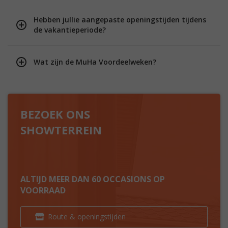
Hebben jullie aangepaste openingstijden tijdens
de vakantieperiode?
Wat zijn de MuHa Voordeelweken?
BEZOEK ONS
SHOWTERREIN
ALTIJD MEER DAN 60 OCCASIONS OP
VOORRAAD
Route & openingstijden