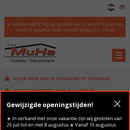
☀️ Vakantiesluiting: Wij zijn gesloten van 25 juli t/m 8 augustus.
Vanaf 10 augustus staan wij weer graag voor u klaar.
ALTIJD MEER DAN 50 OCCASIONS OP VOORRAAD
GRATIS TRANSPORT IN NL BIJ AANKOOP
KLANTEN BEOORDELEN ONS MET EEN 9.6/10
Gewijzigde openingstijden!
☀️ In verband met onze vakantie zijn wij gesloten van
25 juli tot en met 8 augustus.☀️ Vanaf 10 augustus
Home
/
Aanbod