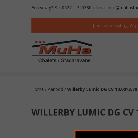
Een vraag? Bel
0522 – 745380
of mail
info@muhastac
☀️ Vakantiesluiting: Wij
ALTIJD MEER DAN 50 OCCASIONS OP VOORR
Home
/
Aanbod
/
Willerby Lumic DG CV 10.00×3.70
WILLERBY LUMIC DG CV 1