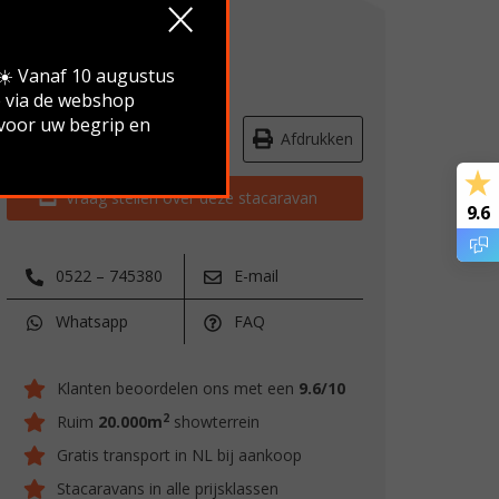
Verkocht
.☀️ Vanaf 10 augustus
e via de webshop
 voor uw begrip en
Route & openingstijden
Afdrukken
Vraag stellen over deze stacaravan
9.6
0522 – 745380
E-mail
Whatsapp
FAQ
Klanten beoordelen ons met een
9.6/10
2
Ruim
20.000m
showterrein
Gratis transport in NL bij aankoop
Stacaravans in alle prijsklassen