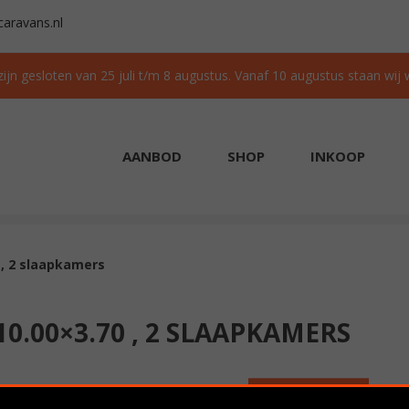
aravans.nl
 zijn gesloten van 25 juli t/m 8 augustus. Vanaf 10 augustus staan wij
AANBOD
SHOP
INKOOP
AAD
GRATIS TRANSPORT IN NL BIJ AANKOOP
 , 2 slaapkamers
0.00×3.70 , 2 SLAAPKAMERS
Nieuw