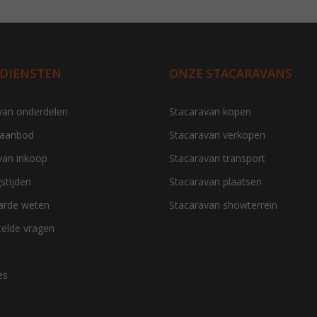
 DIENSTEN
ONZE STACARAVANS
van onderdelen
Stacaravan kopen
 aanbod
Stacaravan verkopen
van inkoop
Stacaravan transport
stijden
Stacaravan plaatsen
aarde weten
Stacaravan showterrein
telde vragen
es