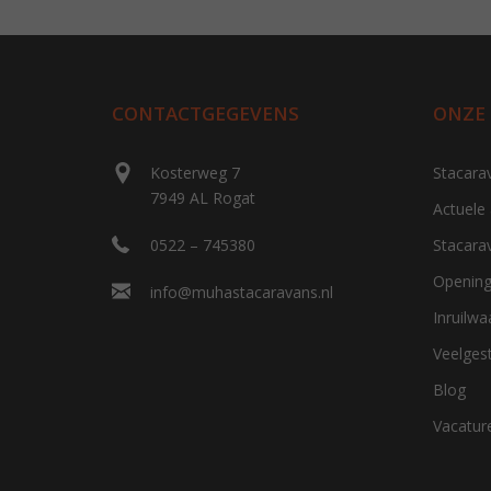
CONTACTGEGEVENS
ONZE
Kosterweg 7
Stacara
7949 AL Rogat
Actuele
0522 – 745380
Stacara
Opening
info@muhastacaravans.nl
Inruilw
Veelges
Blog
Vacatur