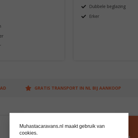
Dubbele beglazing
Erker
n
er
r
AAD
GRATIS TRANSPORT IN NL BIJ AANKOOP
Muhastacaravans.nl maakt gebruik van
BEZOEK ONS
cookies.
SHOWTERREIN