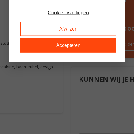
Cookie instellingen
ALTIJD MEER DAN 60 
Afwijzen
ostaat
Route & openingstijde
Accepteren
ecabine, badmeubel, design
KUNNEN WIJ JE 