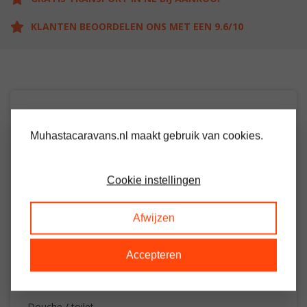
KLANTEN BEOORDELEN ONS MET EEN 9.6/10
OMSCHRIJVING
Muhastacaravans.nl maakt gebruik van cookies.
Ruime stacaravan met 2 slaapkamers
Cookie instellingen
Woon / leefruimte voorzien van gas kachel
Keuken met oven / grill
Afwijzen
Grote slaapkamer met veel kastruimte en eigen
toiletruimte
Accepteren
Slaapkamer met 2 losse bedden
Douche / toilet