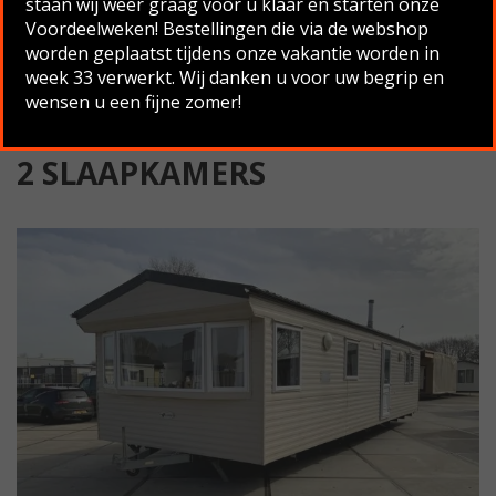
staan wij weer graag voor u klaar en starten onze
Voordeelweken! Bestellingen die via de webshop
Terug naar overzicht
worden geplaatst tijdens onze vakantie worden in
week 33 verwerkt. Wij danken u voor uw begrip en
wensen u een fijne zomer!
WILLERBY RIO DG 11.00×3.70 ,
2 SLAAPKAMERS