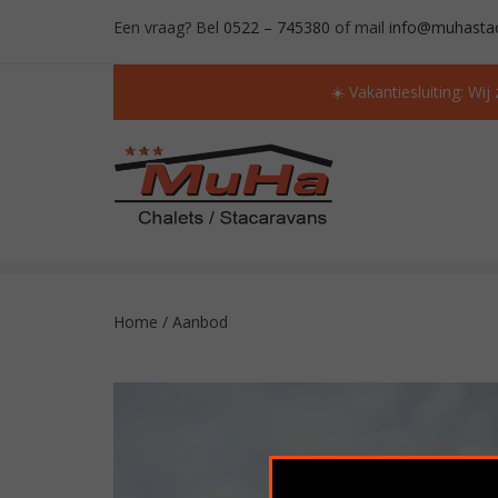
Een vraag? Bel
0522 – 745380
of mail
info@muhastac
☀️ Vakantiesluiting: Wij
ALTIJD MEER DAN 50 OCCASIONS OP VOORR
Home
/
Aanbod