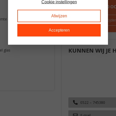
Cookie instellingen
ALTIJD MEER DAN 60 
Afwijzen
uimte
Route & openingstijde
Accepteren
KUNNEN WIJ JE 
l glas
0522 – 745380
E-mail