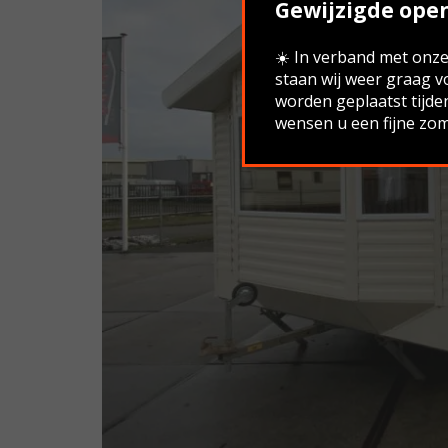
Gewijzigde open
☀️ In verband met onze 
staan wij weer graag v
worden geplaatst tijde
wensen u een fijne zom