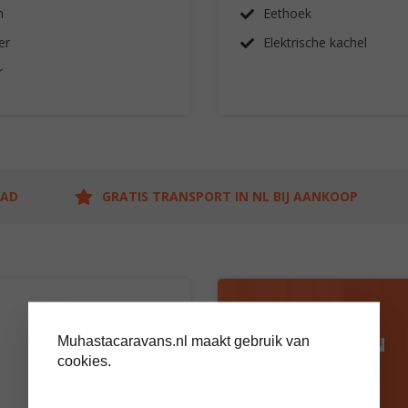
n
Eethoek
er
Elektrische kachel
r
AAD
GRATIS TRANSPORT IN NL BIJ AANKOOP
BEZOEK ONS
SHOWTERREIN
Muhastacaravans.nl maakt gebruik van
cookies.