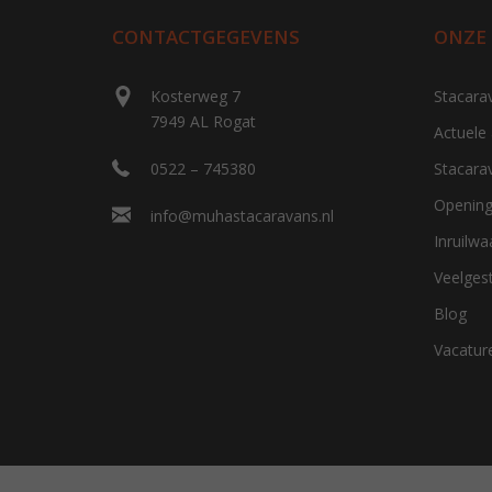
CONTACTGEGEVENS
ONZE
Kosterweg 7
Stacara
7949 AL Rogat
Actuele
0522 – 745380
Stacara
Opening
info@muhastacaravans.nl
Inruilw
Veelges
Blog
Vacatur