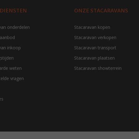
 DIENSTEN
ONZE STACARAVANS
van onderdelen
Stacaravan kopen
 aanbod
Stacaravan verkopen
van inkoop
Stacaravan transport
stijden
Stacaravan plaatsen
aarde weten
Stacaravan showterrein
telde vragen
es