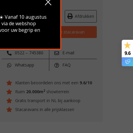
Route & openingstijden
Afdrukken
.☀️ Vanaf 10 augustus
e via de webshop
 voor uw begrip en
Vraag stellen over deze stacaravan
0522 – 745380
E-mail
9.6
Whatsapp
FAQ
Klanten beoordelen ons met een
9.6/10
2
Ruim
20.000m
showterrein
Gratis transport in NL bij aankoop
Stacaravans in alle prijsklassen