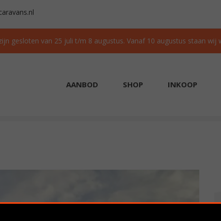
aravans.nl
 zijn gesloten van 25 juli t/m 8 augustus. Vanaf 10 augustus staan wij
AANBOD
SHOP
INKOOP
AAD
GRATIS TRANSPORT IN NL BIJ AANKOOP