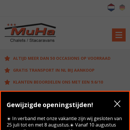
ALTIJD MEER DAN 50 OCCASIONS OP VOORRAAD
GRATIS TRANSPORT IN NL BIJ AANKOOP
KLANTEN BEOORDELEN ONS MET EEN 9.6/10
Gewijzigde openingstijden!
Home
/
Aanbod
/
Willerby Salisbury DG CV 11.70 x 3.70 , 3
Slaapkamers
☀️ In verband met onze vakantie zijn wij gesloten van
25 juli tot en met 8 augustus.☀️ Vanaf 10 augustus
Terug naar overzicht