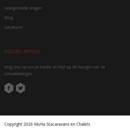
Veelgestelde vragen
Blog
Vacatures
SOCIAL MEDIA
Volg ons op social media en blijf op de hoogte van de
ontwikkelingen
gtag('consent', 'update', function() { window.dataLayer =
window.dataLayer || []; window.dataLayer.push({ 'event':
'consent_update' }); });
Copyright 2026 MuHa Stacaravans en Chalets