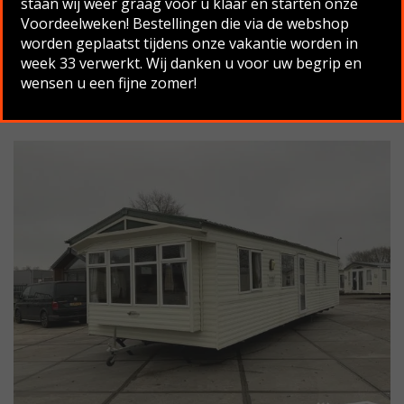
staan wij weer graag voor u klaar en starten onze
Voordeelweken! Bestellingen die via de webshop
worden geplaatst tijdens onze vakantie worden in
WILLERBY SALISBURY DG CV
week 33 verwerkt. Wij danken u voor uw begrip en
wensen u een fijne zomer!
11.70 X 3.70 , 3 SLAAPKAMERS