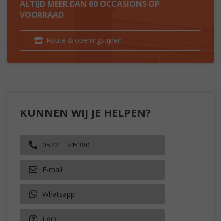
ALTIJD MEER DAN 60 OCCASIONS OP
VOORRAAD
Route & openingstijden
KUNNEN WIJ JE HELPEN?
0522 – 745380
E-mail
Whatsapp
FAQ