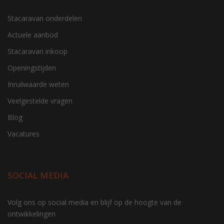
Stacaravan onderdelen
Actuele aanbod
Stacaravan inkoop
Openingstijden
Inruilwaarde weten
Veelgestelde vragen
Blog
Vacatures
SOCIAL MEDIA
gtag('consent', 'update', function() { window.dataLayer =
Volg ons op social media en blijf op de hoogte van de
window.dataLayer || []; window.dataLayer.push({ 'event':
ontwikkelingen
'consent_update' }); });