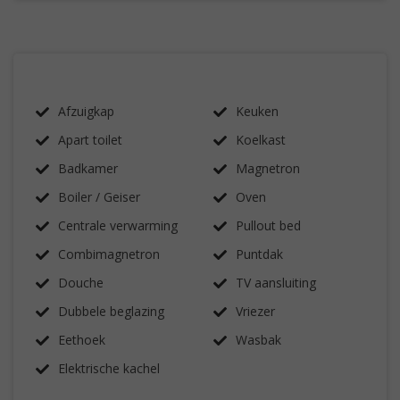
Afzuigkap
Keuken
Apart toilet
Koelkast
Badkamer
Magnetron
Boiler / Geiser
Oven
Centrale verwarming
Pullout bed
Combimagnetron
Puntdak
Douche
TV aansluiting
Dubbele beglazing
Vriezer
Eethoek
Wasbak
Elektrische kachel