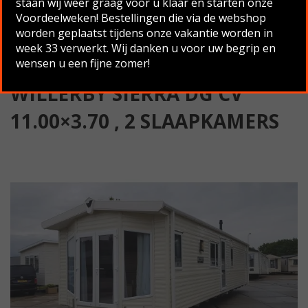
staan wij weer graag voor u klaar en starten onze
Slaapkamers
Voordeelweken! Bestellingen die via de webshop
worden geplaatst tijdens onze vakantie worden in
Terug naar overzicht
week 33 verwerkt. Wij danken u voor uw begrip en
wensen u een fijne zomer!
WILLERBY SIERRA DG CV
11.00×3.70 , 2 SLAAPKAMERS