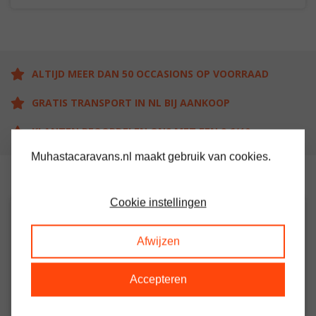
ALTIJD MEER DAN 50 OCCASIONS OP VOORRAAD
GRATIS TRANSPORT IN NL BIJ AANKOOP
KLANTEN BEOORDELEN ONS MET EEN 9.6/10
Muhastacaravans.nl maakt gebruik van cookies.
Cookie instellingen
OMSCHRIJVING
Afwijzen
Ruime stacaravan met 2 slaapkamers
Woon / leefruimte met electrische kachel
Accepteren
Keuken met oven / grill en koelkast
Grote slaapkamer met veel kastruimte en eigen toilet