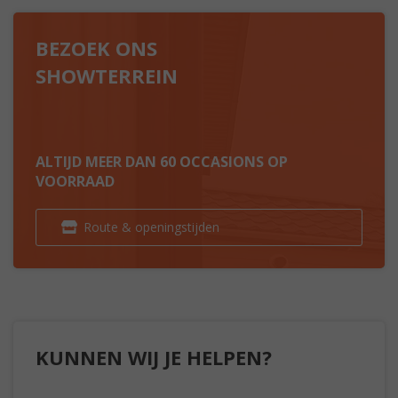
BEZOEK ONS
SHOWTERREIN
ALTIJD MEER DAN 60 OCCASIONS OP
VOORRAAD
Route & openingstijden
KUNNEN WIJ JE HELPEN?