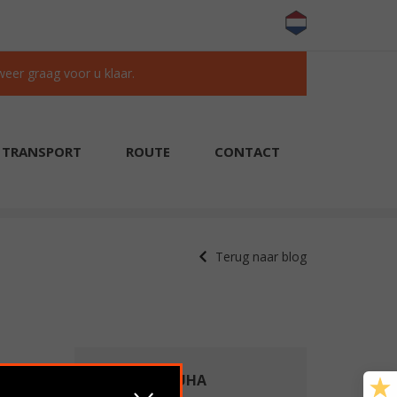
 weer graag voor u klaar.
TRANSPORT
ROUTE
CONTACT
KLANTEN BEOORDELEN ONS MET EEN 9.6/10
Terug naar blog
N
WAAROM MUHA