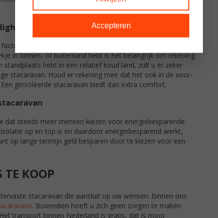
Accepteren
digheden
ke factoren voor het wel of niet nodig hebben van een
kje in binnen- of buitenland hebt is het belangrijk om rekening
tandplaats hebt in een relatief koud land, zult u er zeker
ge stacaravan. Houd er rekening mee dat het ook in de voor-
. Een geïsoleerde stacaravan biedt dan extra comfort.
stacaravan
n we dat steeds meer mensen kiezen voor energiebesparende
isolatie op en top is en daardoor energiebesparend werkt,
unt op lange termijn geld besparen door te kiezen voor een
 TE KOOP
tervaste stacaravan die aansluit op uw wensen. Binnen ons
acaravans
. Bovendien hoeft u zich geen zorgen te maken
 Het transport binnen Nederland is gratis, dat is mooi