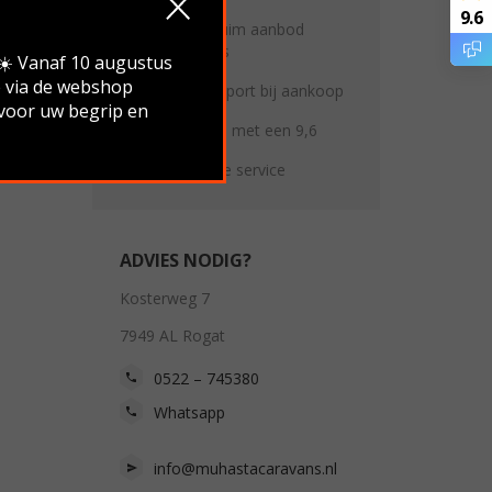
9.6
Altijd een ruim aanbod
stacaravans
.☀️ Vanaf 10 augustus
e via de webshop
Gratis transport bij aankoop
 voor uw begrip en
Beoordeeld met een 9,6
Persoonlijke service
ADVIES NODIG?
Kosterweg 7
7949 AL Rogat
0522 – 745380
Whatsapp
info@muhastacaravans.nl