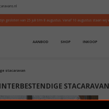
aravans.nl
 zijn gesloten van 25 juli t/m 8 augustus. Vanaf 10 augustus staan wij
AANBOD
SHOP
INKOOP
AAD
GRATIS TRANSPORT IN NL BIJ AANKOOP
ige stacaravan
INTERBESTENDIGE STACARAVA