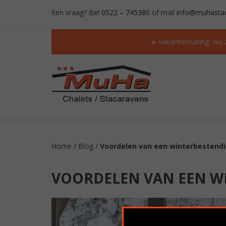
Een vraag? Bel
0522 – 745380
of mail
info@muhastac
☀️ Vakantiesluiting: Wij
ALTIJD MEER DAN 50 OCCASIONS OP VOORR
Home
/
Blog
/
Voordelen van een winterbestend
VOORDELEN VAN EEN W