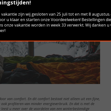
ingstijden!
vakantie zijn wij gesloten van 25 juli tot en met 8 augustus
oor u klaar en starten onze Voordeelweken! Bestellingen di
ns onze vakantie worden in week 33 verwerkt. Wij danken u
er!
oor van comfort. En dit comfort bestaat niet alleen uit een fijne,
k ook profiteren van minder energieverbruik. En dat is met de
og leest u meer over de voordelen van een winterbestendige