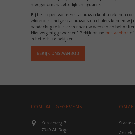
meegenomen. Letterlijk en figuurlijk!
Bij het kopen van een stacaravan kunt u rekenen op 
winterbestendige stacaravans en chalets kunnen wij d
aandachtig te luisteren naar uw wensen en behoeften,
Nieuwsgierig geworden? Bekijk online
ons aanbod
of 
in het echt te bekijken.
BEKIJK ONS AANBOD
CONTACTGEGEVENS
ONZE
Kosterweg 7
Stacara
7949 AL Rogat
Actuele