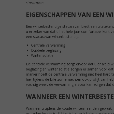
stacaravan.
EIGENSCHAPPEN VAN EEN W
Een winterbestendige stacaravan biedt een uitstekend
u er zeker van dat u het hele jaar comfortabel kunt
een stacaravan winterbestendig:
Centrale verwarming
Dubbele beglazing
Winterisolatie
De centrale verwarming zorgt ervoor dat u er altijd 
beglazing en winterisolatie zorgen er samen voor dat
manier hoeft de centrale verwarming niet heel hard 
hier tijdens de kille zomernachten ook profijt van h
vochtig weer, de verwarming ervoor kan zorgen dat de
WANNEER EEN WINTERBESTE
Wanneer u tijdens de koude wintermaanden gebruik m
winterbestendig is. Echter is het ook tijdens andere