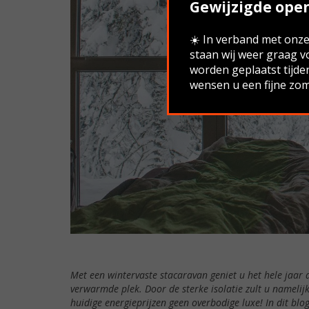
Gewijzigde open
☀️ In verband met onze 
staan wij weer graag v
worden geplaatst tijde
wensen u een fijne zom
Met een wintervaste stacaravan geniet u het hele jaar d
verwarmde plek. Door de sterke isolatie zult u namelij
huidige energieprijzen geen overbodige luxe! In dit bl