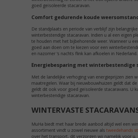
goed geïsoleerde stacaravan.
Comfort gedurende koude weersomstan
De standplaats en periode van verblijf zijn belangrij
winterbestendige stacaravan. Indien u al een eigen ple
te houden met het bijbehorende weer. Wanneer u een s
goed aan doen om te kiezen voor een winterbestendi
en nazomer ‘s nachts flink kan afkoelen in Nederland
Energiebesparing met winterbestendige 
Met de landelijke verhoging van energieprijzen zie
maatregelen. Waar bij nieuwbouwhuizen geldt dat de 
geldt dit ook voor goed geïsoleerde stacaravans. U k
winterbestendige stacaravan.
WINTERVASTE STACARAVANS
MuHa biedt met haar brede aanbod altijd wel een win
assortiment vindt u zowel nieuwe als
tweedehands st
over het transport, dit verzorgen wij namelijk voor u.