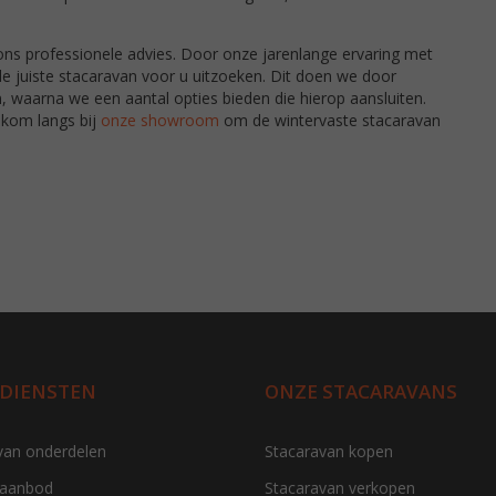
ons professionele advies. Door onze jarenlange ervaring met
e juiste stacaravan voor u uitzoeken. Dit doen we door
 waarna we een aantal opties bieden die hierop aansluiten.
kom langs bij
onze showroom
om de wintervaste stacaravan
 DIENSTEN
ONZE STACARAVANS
van onderdelen
Stacaravan kopen
 aanbod
Stacaravan verkopen